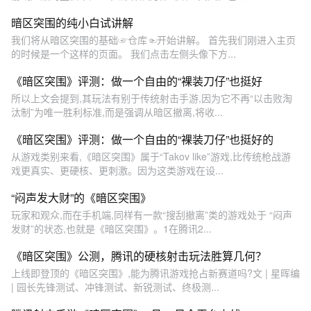
暗区突围的纯小白试讲解
我们将从暗区突围的基础☞仓库☜开始讲解。 首先我们刚进入主页
的时候是一个这样的页面。 我们点击左侧头像下方...
《暗区突围》评测：做一个自由的“裸装刀仔”也挺好
所以上文会提到,其玩法有别于传统射击手游,因为它不再“以击败淘
汰制”为唯一胜利标准,而是强调从暗区撤离,将收...
《暗区突围》评测：做一个自由的“裸装刀仔”也挺好的
从游戏类别来看,《暗区突围》属于“Takov like”游戏,比传统枪战游
戏更真实、更硬核、更刺激。因为这类游戏在设...
“闷声发大财”的《暗区突围》
玩家和观众,而在手机端,同样有一款“搜刮撤离”类的游戏处于 “闷声
发财”的状态,也就是《暗区突围》。1在腾讯2...
《暗区突围》公测，腾讯的硬核射击玩法胜算几何？
上线即登顶的《暗区突围》,能为腾讯游戏抢占新赛道吗?文 | 星晖编
| 园长先锋测试、冲锋测试、新锐测试、终极测...