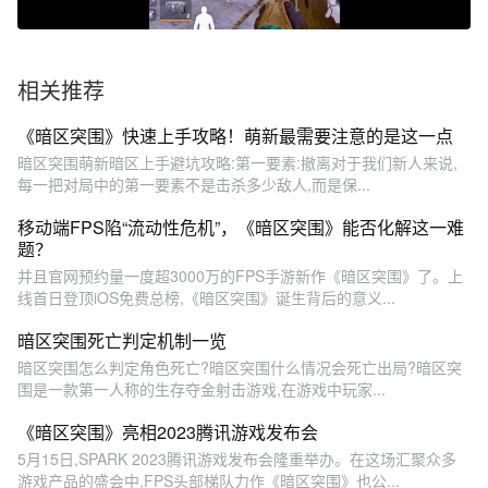
相关推荐
《暗区突围》快速上手攻略！萌新最需要注意的是这一点
暗区突围萌新暗区上手避坑攻略:第一要素:撤离对于我们新人来说,
每一把对局中的第一要素不是击杀多少敌人,而是保...
移动端FPS陷“流动性危机”，《暗区突围》能否化解这一难
题？
并且官网预约量一度超3000万的FPS手游新作《暗区突围》了。上
线首日登顶iOS免费总榜,《暗区突围》诞生背后的意义...
暗区突围死亡判定机制一览
暗区突围怎么判定角色死亡?暗区突围什么情况会死亡出局?暗区突
围是一款第一人称的生存夺金射击游戏,在游戏中玩家...
《暗区突围》亮相2023腾讯游戏发布会
5月15日,SPARK 2023腾讯游戏发布会隆重举办。在这场汇聚众多
游戏产品的盛会中,FPS头部梯队力作《暗区突围》也公...