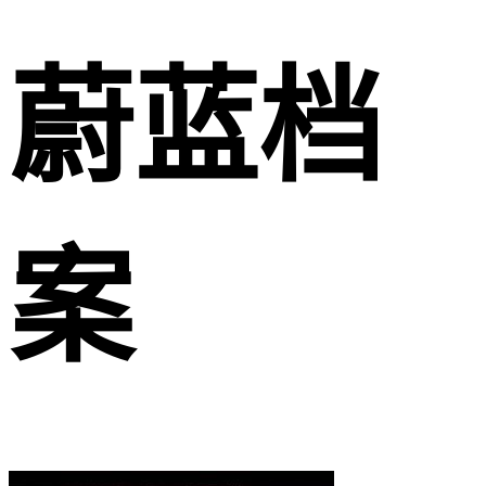
蔚蓝档
案