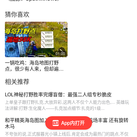
猜你喜欢
01:00
一锅吃鸡：海岛地图打野
点，很少有人来，但却遍地
98K
相关推荐
LOL神秘打野胜率完爆盲僧：最强二人组专秒脆皮
上单皇子跟打野扎克,大放异彩,这两人不仅个人能力出色,... 英雄玩
法详解:打野:生化魔人——扎克加点细节:扎克的1级...
和平精英海岛图加入神秘跳点！物资比机场丰富 还有旋转
App内打开
木马
不夸张的说,正式服暮光小镇上线后,肯定会成为最热门的跳点,不仅