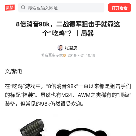
打开看看
8倍消音98k，二战德军狙击手就靠这
个“吃鸡”？丨局器
张召忠
著名军事专家
  2019-7-21 10:19
文/紫电
在“吃鸡”游戏中，“8倍消音98k”一直以来都是狙击手们
的标配“神装”。虽然也有M24、AWM之类稀有的“顶级”
装备，但常见的98k仍然很受欢迎。