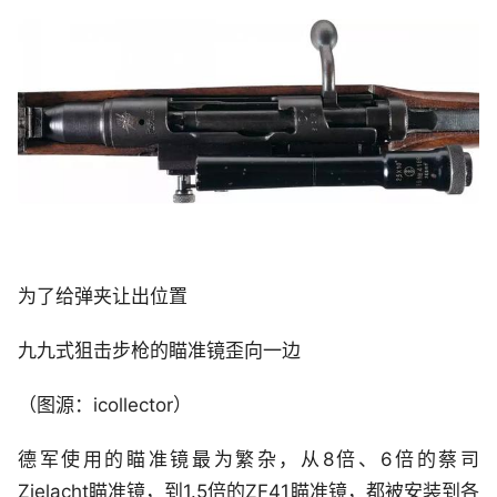
为了给弹夹让出位置
九九式狙击步枪的瞄准镜歪向一边
（图源：icollector）
德军使用的瞄准镜最为繁杂，从8倍、6倍的蔡司
Zielacht瞄准镜，到1.5倍的ZF41瞄准镜，都被安装到各