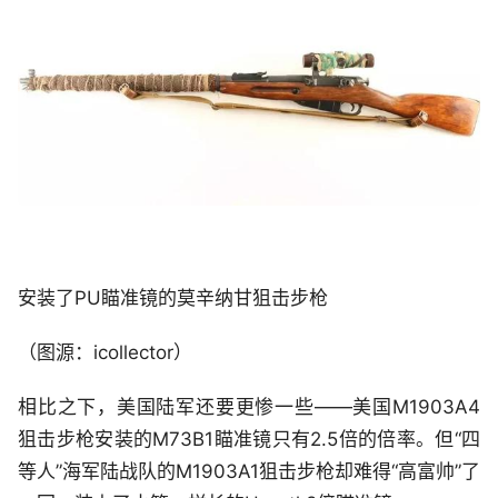
安装了PU瞄准镜的莫辛纳甘狙击步枪
（图源：icollector）
相比之下，美国陆军还要更惨一些——美国M1903A4
狙击步枪安装的M73B1瞄准镜只有2.5倍的倍率。但“四
等人”海军陆战队的M1903A1狙击步枪却难得“高富帅”了