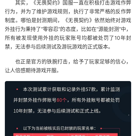
其实，《无畏契约》国服一直在积极打击游戏作弊
行为，并为了维护游戏规则，执行了非常严格的反作弊
制度。哪怕是封测期间，《无畏契约》依然始终对游戏
外挂行为秉持了“零容忍”的态度，比如在“源能封测”中，
所有被发现使用外挂的玩家账号均都被处罚了10年封
禁，无法参与后续测试及游玩游戏的正式版本。
也正是官方的铁腕打击，给予了玩家足够的信心，
让人倍感期待游戏开服。