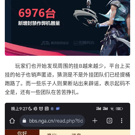
玩家们也开始发现周围的挂B越来越少，平台上买
挂的帖子也销声匿迹，猜测是不是外挂团队们已经提桶
跑路了。而一些乐子人则果断站出来辟谣，表示起码不
全是，还有一些团队在苦苦挣扎。