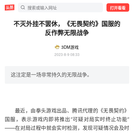
打开看看
不灭外挂不罢休，《无畏契约》国服的
反作弊无限战争
3DM游戏
2023-8-9 08:33
这注定是一场非常持久的无限战争。
最近，由拳头游戏出品、腾讯代理的《无畏契约》
国服，表示游戏内即将推出“可疑对局实时终止功能”
——在对局过程中就会实时检测，发现可疑情况会及时