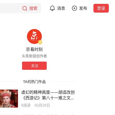
搜索
消息
发布
登录
京看时刻
头条新锐创作者
关注
TA的热门作品
虚幻的精神高度——胡适改创
《西游记》第八十一难之文化
生态新论
6
阅读
02月25日