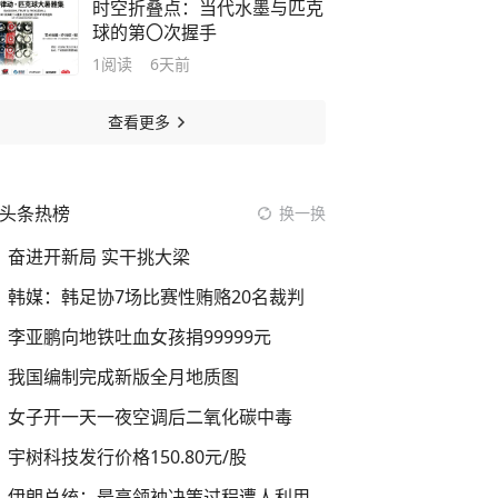
时空折叠点：当代水墨与匹克
球的第〇次握手
1
阅读
6天前
查看更多
头条热榜
换一换
奋进开新局 实干挑大梁
韩媒：韩足协7场比赛性贿赂20名裁判
李亚鹏向地铁吐血女孩捐99999元
我国编制完成新版全月地质图
女子开一天一夜空调后二氧化碳中毒
宇树科技发行价格150.80元/股
伊朗总统：最高领袖决策过程遭人利用