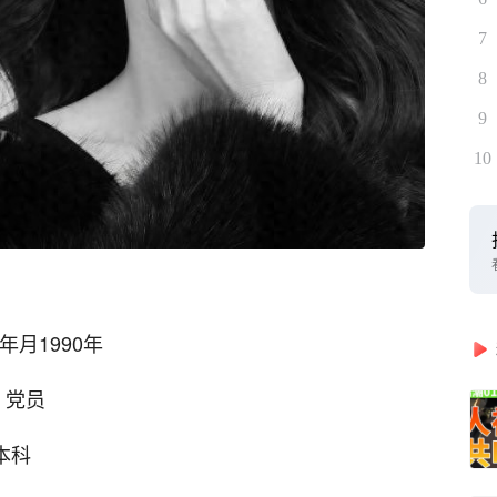
7
8
9
10
年月1990年
 党员
本科