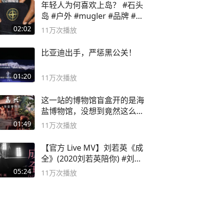
年轻人为何喜欢上岛？ #石头
岛 #户外 #mugler #品牌 #足
球流氓
02:02
11万
次播放
比亚迪出手，严惩黑公关！
01:20
11万
次播放
这一站的博物馆盲盒开的是海
盐博物馆，没想到竟然这么好
逛！
01:49
11万
次播放
【官方 Live MV】刘若英《成
全》(2020刘若英陪你) #刘若
英 #成全
05:24
11万
次播放