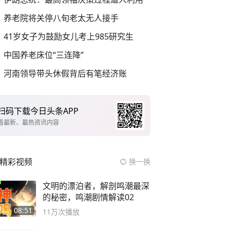
养老院将关停八旬老太无人接手
41岁女子为鼓励女儿考上985研究生
中国养老床位“三连降”
河南领导带头休假背后有笔经济账
扫码下载今日头条APP
看最新、最热资讯内容
精彩视频
换一换
文明的漂泊者，解剖鸣潮最深
的秘密，鸣潮剧情解读02
08:51
11万
次播放