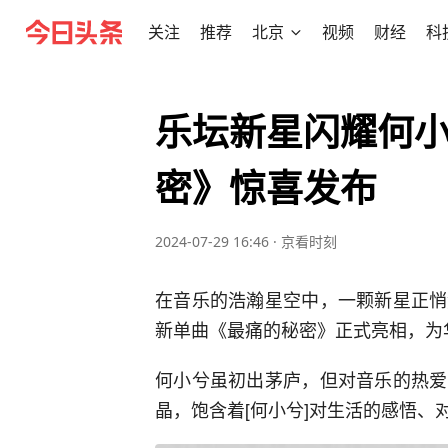
关注
推荐
北京
视频
财经
科
乐坛新星闪耀何
密》惊喜发布
2024-07-29 16:46
·
京看时刻
在音乐的浩瀚星空中，一颗新星正悄
新单曲《最痛的秘密》正式亮相，为
何小兮虽初出茅庐，但对音乐的热爱
晶，饱含着[何小兮]对生活的感悟、