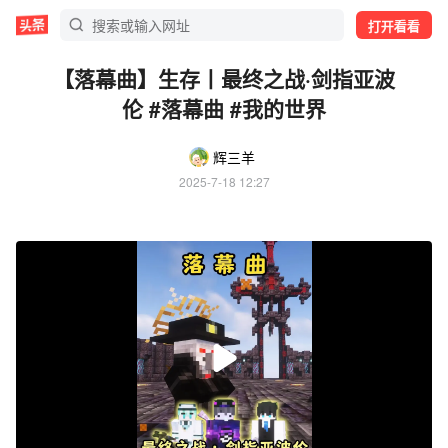
打开看看
【落幕曲】生存丨最终之战·剑指亚波
伦 #落幕曲 #我的世界
辉三羊
2025-7-18 12:27