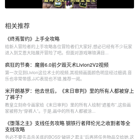
相关推荐
《终焉誓约》上手全攻略
给新人冒险者的上手攻略各位冒险者们大家好,想必已经有不少玩家
进入到艾恩大陆展开冒险了吧。但面对游戏琳琅满目...
疯狂的节奏：魔兽6.0前夕毁灭术Livion2V2视频
第一次见到Livion这位术士的视频,其视频画面颜色明显经过细调,音
乐也非常带感,JJC表现也不错,推荐一阅。
米开朗基罗：他去世后，《末日审判》里的所有人都被穿上
了裤子？
教皇立刻命令画家给《末日审判》里的所有人绘制“遮羞布”,这些画
家被称为“穿裤人”。于是,画中的所有人都被涂...
《堕落之主》支线任务攻略 钢铁行者拜伦光之收割者等全
支线攻略
务必不要先击杀关底的BOSS“破碎之君主”后再将任务物品交给她,这