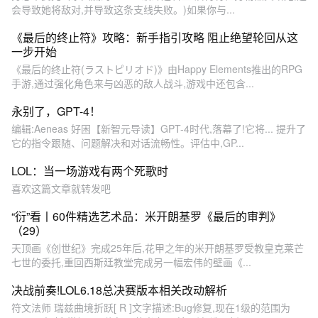
会导致她将敌对,并导致这条支线失败。)如果你与...
《最后的终止符》攻略：新手指引攻略 阻止绝望轮回从这
一步开始
《最后的终止符(ラストピリオド)》由Happy Elements推出的RPG
手游,通过强化角色来与凶恶的敌人战斗,游戏中还包含...
永别了，GPT-4！
编辑:Aeneas 好困【新智元导读】GPT-4时代,落幕了!它将... 提升了
它的指令跟随、问题解决和对话流畅性。评估中,GP...
LOL：当一场游戏有两个死歌时
喜欢这篇文章就转发吧
“衍”看丨60件精选艺术品：米开朗基罗《最后的审判》
（29）
天顶画《创世纪》完成25年后,花甲之年的米开朗基罗受教皇克莱芒
七世的委托,重回西斯廷教堂完成另一幅宏伟的壁画《...
决战前奏!LOL6.18总决赛版本相关改动解析
符文法师 瑞兹曲境折跃[ R ]文字描述:Bug修复,现在1级的范围为