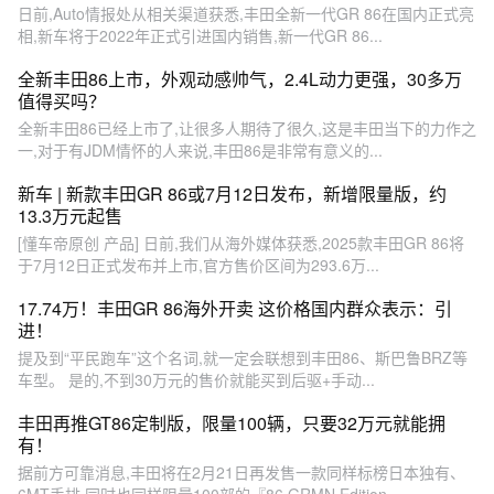
日前,Auto情报处从相关渠道获悉,丰田全新一代GR 86在国内正式亮
相,新车将于2022年正式引进国内销售,新一代GR 86...
全新丰田86上市，外观动感帅气，2.4L动力更强，30多万
值得买吗？
全新丰田86已经上市了,让很多人期待了很久,这是丰田当下的力作之
一,对于有JDM情怀的人来说,丰田86是非常有意义的...
新车 | 新款丰田GR 86或7月12日发布，新增限量版，约
13.3万元起售
[懂车帝原创 产品] 日前,我们从海外媒体获悉,2025款丰田GR 86将
于7月12日正式发布并上市,官方售价区间为293.6万...
17.74万！丰田GR 86海外开卖 这价格国内群众表示：引
进！
提及到“平民跑车”这个名词,就一定会联想到丰田86、斯巴鲁BRZ等
车型。 是的,不到30万元的售价就能买到后驱+手动...
丰田再推GT86定制版，限量100辆，只要32万元就能拥
有！
据前方可靠消息,丰田将在2月21日再发售一款同样标榜日本独有、
6MT手排,同时也同样限量100部的『86 GRMN Edition...