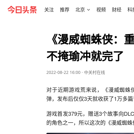
关注
推荐
北京
视频
财经
科
《漫威蜘蛛侠：重
不掩瑜冲就完了
2022-08-22 16:00
·
中关村在线
对于近期游戏荒来说，《漫威蜘蛛
弹，发布后仅仅3天就收获了1万多
游戏首发379元，赠送3个故事向D
的角色之一，所以这次的《漫威蜘蛛