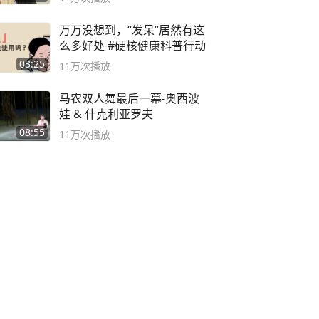
万万没想到，“发呆”居然有这
么多好处 #硬核健康科普行动
03:25
11万
次播放
马农双人舞最后一幕-奥西波
娃 & 什克利亚罗夫
08:55
11万
次播放