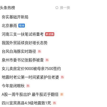
头条热榜
换一换
夯实基础开新局
北京暴雨
河南三支一扶笔试将重考
我国外贸延续良好增长态势
台风白海豚实时路径
泉州市委书记张毅恭被查
女儿卖房定价9000被母亲7500签约
地震时老公第一时间紧紧护住老婆
今年是闭眼秋
A股一周牛股出炉 最牛股近乎翻倍
四川宜宾高县4.9级地震致1死