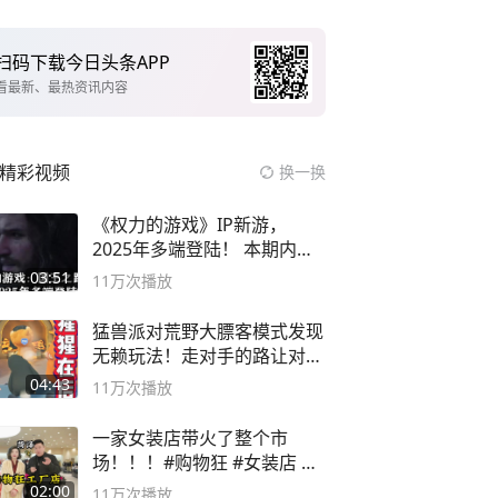
扫码下载今日头条APP
看最新、最热资讯内容
精彩视频
换一换
《权力的游戏》IP新游，
2025年多端登陆！ 本期内容
概要
03:51
11万
次播放
猛兽派对荒野大膘客模式发现
无赖玩法！走对手的路让对手
无路可走
04:43
11万
次播放
一家女装店带火了整个市
场！！！#购物狂 #女装店 #
高品质女装
02:00
11万
次播放