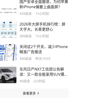
国产安卓全盘撤退，为何苹果
新iPhone偏要上曲面屏？
439
阅读
15小时前
2026年大屏手机排行榜：屏
大字大，长辈更舒心
389
阅读
15小时前
关闭这2个开关，减少iPhone
精准广告推送
346
阅读
昨天10:03
东风日产NX7工信部公告解
读：又一款全能家用SUV爆款
要来了？
40
阅读
2小时前
查看更多