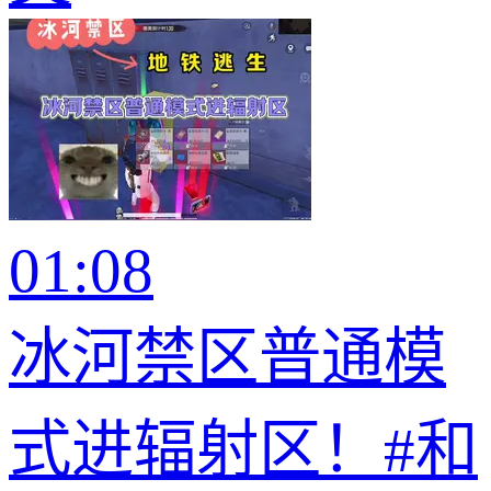
01:08
冰河禁区普通模
式进辐射区！#和