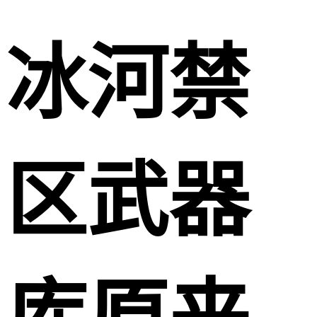
冰河禁
区武器