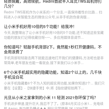
轻质佩戴，高效续航，Redmi首款半入耳式TWS耳机你打
几分？
Redmi TWS耳机作为小米系的一个分支,一直保持着性价比路... 扫
码进入小米智能生态的微信公众号,从非手机防伪查询版...
让小米手机好用10倍的5个功能！给我冲！
今天,我整理出了让小米手机好用10倍的5个功能,还不知道这些宝藏
功能的朋友们记得收藏住呀~一、多应用媒体音调节...
你知道吗？轻敲手机背部2下，竟然能1秒打开健康码，不
会用浪费了
手机背部轻轻敲击两下就能迅速地打开我们的健康码,方法呢也是非
常简单,老年朋友也能一看就会,接下来我们以小米手...
6个小米手机超实用的隐藏功能，知道2个以上的，几千块
手机没白花
小米手机隐藏着6个不为人知的超实用功能,如果你知道2个... 我们只
要在【设置】-【快捷手势】中,将【指纹键轻拍两下...
元旦从小米之家拿到的小米 11 轻测 2021你环保了吗？
手机进步神速,提升巨大,我忍不了了。(原本6月买过小米1... 充电续
航 &amp; 新功能及糟点▲▲ 相比日常使用 2K 120HZ屏...