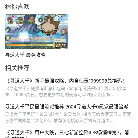
猜你喜欢
02:27
寻道大千 最强攻略
相关推荐
《寻道大千》新手最强攻略，内含仙玉*999998兑换码！
《寻道大千》兑换码汇总礼包码:xddqqq,可获得20仙桃、50灵兽
果、10000灵石。想要更多福利的玩家可以V嗖空山互娱...
寻道大千平民最强流派推荐 2024寻道大千0氪党最强流派
寻道大千平民玩什么流派?养什么灵兽?小桃今天教大家玩寻... 不要
考虑后期跟氪金大佬PK。推荐使用桃心云手机玩寻道大...
《寻道大千》用户大跌，三七新游空降iOS畅销榜第7，能