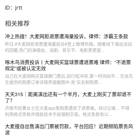
ID：jrtt
相关推荐
冲上热搜！大麦网拒退票遭海量投诉，律师：涉霸王条款
昨日,#大麦网拒退票遭海量投诉#登上微博热搜。随着线下演出活动
的回暖,热门的演唱会、话剧、音乐节、电影票更是...
啄木鸟消费投诉丨大麦网买篮球票遭退票难 律师：“不退票
规定”或被认定无效
自己在大麦网购买篮球赛门票后,因行程冲突,第一时间向平... 在张先
生提供的购票订单详情界面截图中,有“实名制购票...
天天315｜距离演出还有一个半月，大麦上刚买了票却退不
了？
济南市民曹女士在大麦app里购票遇到了退票难。经过记者... 不得
利用格式条款并借助技术手段强制交易。格式条款有以...
大麦擅自出售演出门票被罚款，平台回应！近期频陷票务风
波