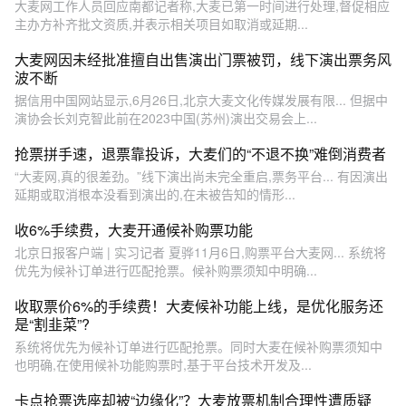
大麦网工作人员回应南都记者称,大麦已第一时间进行处理,督促相应
主办方补齐批文资质,并表示相关项目如取消或延期...
大麦网因未经批准擅自出售演出门票被罚，线下演出票务风
波不断
据信用中国网站显示,6月26日,北京大麦文化传媒发展有限... 但据中
演协会长刘克智此前在2023中国(苏州)演出交易会上...
抢票拼手速，退票靠投诉，大麦们的“不退不换”难倒消费者
“大麦网,真的很差劲。”线下演出尚未完全重启,票务平台... 有因演出
延期或取消根本没看到演出的,在未被告知的情形...
收6%手续费，大麦开通候补购票功能
北京日报客户端 | 实习记者 夏骅11月6日,购票平台大麦网... 系统将
优先为候补订单进行匹配抢票。候补购票须知中明确...
收取票价6%的手续费！大麦候补功能上线，是优化服务还
是“割韭菜”?
系统将优先为候补订单进行匹配抢票。同时大麦在候补购票须知中
也明确,在使用候补功能购票时,基于平台技术开发及...
卡点抢票选座却被“边缘化”？大麦放票机制合理性遭质疑