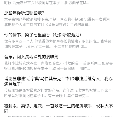
时候,高元杰经常会把歌词写在本子上,把歌曲录在M...
那些年你听过哪些歌？
本子来把这些歌词都抄下来,再粘上喜欢的小粘贴! 记得有一次看河
北电视台大刚主持的节目《音乐现在时》当时的嘉宾...
你的情书，染了七里馥香（让你听歌落泪）
你有多喜欢一个人,他值得你为他写多长的情书? 多长的情... 我将歌
词抄在本子上,爱死了每一句。 十二岁的我想过,如...
音乐，闯入灵魂深处的调味剂
我打小比较喜欢哼歌、也热衷听歌,小时候的我,一首歌听两... 但是会
很认真地把歌词抄写在本子上,课间一遍遍唱。 那时...
博湖县非遗“活字典”乌仁其米克：“如今非遗后继有人，我心
满意足了”
传统服饰是游客最喜欢的文旅产品。逢年过节,蒙古族祝赞... 回家再
听录音将歌词记在本子上。有一天晚上,乌仁其米克...
被封杀、卖惨、走穴，一首歌吃一生的老牌歌手，现状大不
同