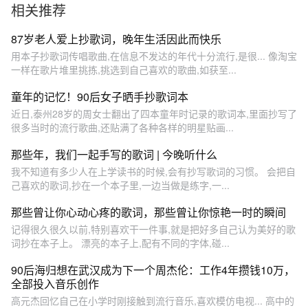
相关推荐
87岁老人爱上抄歌词，晚年生活因此而快乐
用本子抄歌词传唱歌曲,在信息不发达的年代十分流行,是很... 像淘宝
一样在歌片堆里挑拣,挑选到自己喜欢的歌曲,如获至...
童年的记忆！90后女子晒手抄歌词本
近日,泰州28岁的周女士翻出了四本童年时记录的歌词本,里面抄写了
很多当时的流行歌曲,还贴满了各种各样的明星贴画...
那些年，我们一起手写的歌词 | 今晚听什么
我不知道有多少人在上学读书的时候,会有抄写歌词的习惯。 会把自
己喜欢的歌词,抄在一个本子里,一边当做是练字,一...
那些曾让你心动心疼的歌词，那些曾让你惊艳一时的瞬间
记得很久很久以前,特别喜欢干一件事,就是把好多自己认为美好的歌
词抄在本子上。 漂亮的本子上,配有不同的字体,碰...
90后海归想在武汉成为下一个周杰伦：工作4年攒钱10万，
全部投入音乐创作
高元杰回忆自己在小学时刚接触到流行音乐,喜欢模仿电视... 高中的