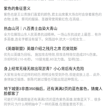
紫色的象征意义
紫色也是王公贵族们喜爱的颜色,君主出席重大场合时会穿着紫色的
衣物;主教、祭司的服装、圣器常使用紫红色;在高级...
热血山河｜八百勇士血染大青山
全方位展现山东人民英勇抗战精神。一场山东抗战史上最悲... 有许
多英雄,连名字都没有留下。突围战中,抗大一分校女生...
《英雄联盟》英雄介绍之残月之肃 厄斐琉斯
优先以英雄为目标。 施加攻击特效,但攻击特效仅造成25%伤害。
冷却时间:(10-8)秒。 10层充能,60法力值。 坠明(加...
身上经常无缘无故出现淤青？小心背后有大危险
大家有没有过这样的经历,明明没有受到外伤,但是皮肤上总... 此外,
身体缺乏锻炼、新陈代谢过慢也可能出现这种情况。...
地下城堡3非酋350抽后，还有满满2页的蓝色紫色，铸魔人
脸都紫了
可是打开英雄图鉴还有满满2页的蓝色紫色英雄,就像蓝天下... 很多
同学问:为什么明明抽中了一样的英雄,在图鉴里找不到...