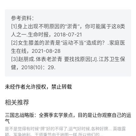
参考资料：
[1]身上出现不明原因的“淤青”，你可能属于这8类
人之一.生命时报，2018-07-21
[2]女生膝盖的淤青是“运动不当”造成的？.家庭医
生在线，2021-08-28
[3]赵朋成.体表老淤青 要找找原因[J].江苏卫生保
健，2018(10)：29.
未经作者允许授权，禁止转载
相关推荐
三国志战略版：全赛季玄学景点，目的是让你观察自己的运
气
是不是觉得有时候“牌”好的不得了,运气好时候,各种好牌... 英雄露
颖、军争地利、王师秉节由于地图一样,所以他们的...