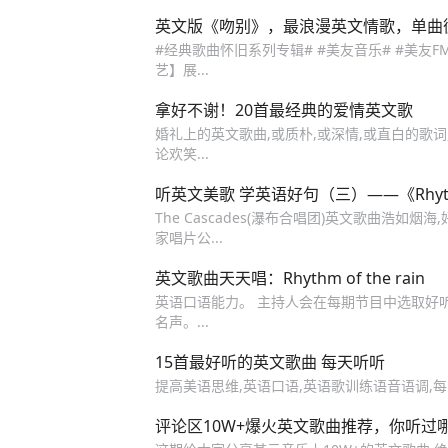
英文版《吻别》，最浪漫英文情歌，单曲
#经典歌曲怀旧系列专辑# #美友音乐# #美友FM
艺】展...
拿好不谢！20首最经典的爱情英文歌
婚礼上的英文歌曲,或质朴,或深情,或直白的歌
论欢笑...
听英文美歌 学英语好句（三）——《Rhythm 
The Cascades(瀑布合唱团)英文歌曲浩如烟
家唱片公...
英文歌曲天天唱：Rhythm of the rain
英语口语能力。 主持人会在每期节目中选取好听的
名声。...
15首最好听的英文歌曲 每天听听
提高美语思维,英语口语,英语歌训练语音语调,
评论区10W+爆火英文歌曲推荐，你听过