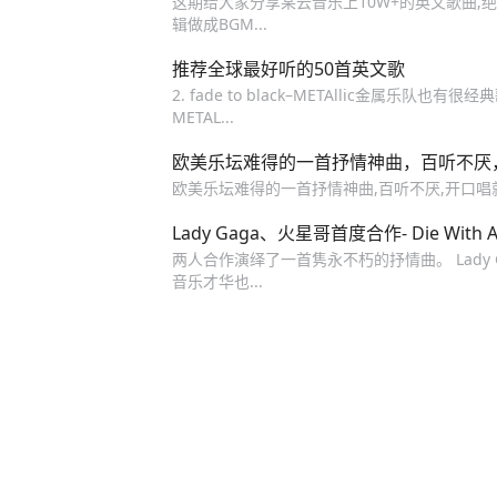
这期给大家分享某云音乐上10W+的英文歌曲,绝
辑做成BGM...
推荐全球最好听的50首英文歌
2. fade to black–METAllic金属
METAL...
欧美乐坛难得的一首抒情神曲，百听不厌
欧美乐坛难得的一首抒情神曲,百听不厌,开口
Lady Gaga、火星哥首度合作- Die With A 
两人合作演绎了一首隽永不朽的抒情曲。 Lady
音乐才华也...