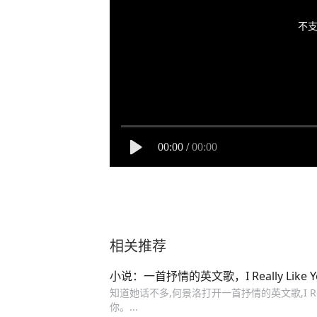
不支
00:00
/
00:00
相关推荐
小说：一首抒情的英文歌，I Really Like Y
知道她话不多,何景洛打开一首抒情的英文歌,I Rea
你。...