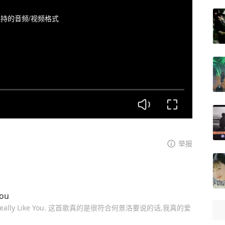
持的音频/视频格式
举报
ou
lly Like You. 这首歌真的是很符合何景洛要说的话,我真的爱