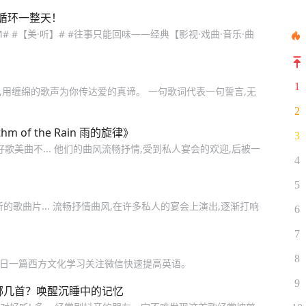
循环一整天！
# #【美·听】# #往事只能回味——经典【影视·戏曲·音乐·曲
1
词,用缠绵的歌声为你传达爱的真谛。 一句歌词代表一句誓言,无
2
of the Rain 雨的旋律》
3
海,好歌美曲不... 他们的曲风流畅抒情,受到私人宴会的欢迎,后被一
4
5
歌曲片... 流畅抒情曲风,在许多私人的宴会上演出,逐渐打响
6
7
8
每日一篇西方文化学习关注微信快速提高英语。
9
哪几首？唤醒沉睡中的记忆