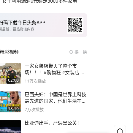
女子利用漏洞0元薅走3000多件家电
扫码下载今日头条APP
看最新、最热资讯内容
精彩视频
换一换
一家女装店带火了整个市
场！！！#购物狂 #女装店 #
高品质女装
02:00
11万
次播放
巴西夫妇：中国是世界上科技
最先进的国家，他们生活在
2999年
18:10
7万
次播放
比亚迪出手，严惩黑公关！