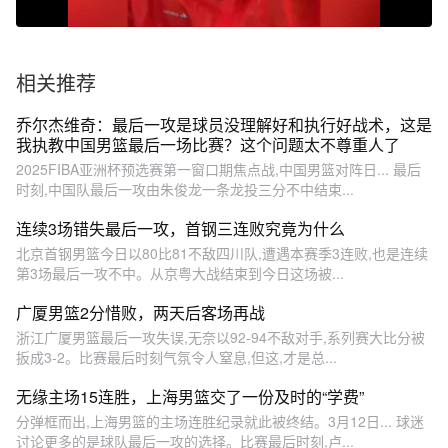
相关推荐
乔尔杰维奇：最后一攻是球员没理解好和执行好战术，这是
我执教中国男篮最后一场比赛？这个问题太不尊重人了
2025FIBA亚洲杯预选赛第一窗口期焦点战,中国男篮对阵日... 最后
时刻,中国队最后一攻由朱俊龙一条龙投三分不中结束...
连续3场错失最后一攻，首钢三连败究竟为什么
北京首钢男篮今日以80比81不敌四川队,遭遇本赛季3连败,也是连续
第3场最后一攻不中。从京粤大战结束到今日这场被...
广厦男篮2分惜败，两天后客场再战
浙江广厦男篮最后一攻失误,无奈以92-94不敌对手,系列赛大比分被
扳成3-2。比赛最后时刻气氛令人窒息,但这,才是总...
无缘主场15连胜，上海男篮交了一份及时的“学费”
分弹框而出,上海男篮的主场连胜纪录就此被终结。3月12日... 球迷
讨论更多的是球队最后一攻的选择。比赛最后时刻,卢...