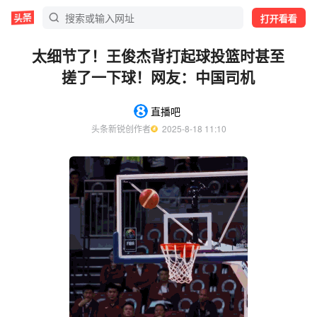
打开看看
太细节了！王俊杰背打起球投篮时甚至
搓了一下球！网友：中国司机
直播吧
头条新锐创作者
  2025-8-18 11:10