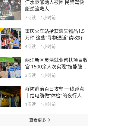
江水陡涨两人被困 民警驾快
艇逆流救人
7
阅读
1小时前
重庆火车站拾获遗失物品1.5
万件 这些“寻物通道”请收好
4
阅读
1小时前
两江新区灵活就业帮扶项目收
官 1500余人次实现“技能破
茧”
3
阅读
1小时前
群防群治百日攻坚·一线蹲点
｜给电缆做“体检”的夜行人
1
阅读
1小时前
查看更多