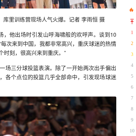
心，库里训练营现场人气火爆。记者 李雨恒 摄
1
场，他出场时引发山呼海啸般的欢呼声。谈到10
“每次来到中国，我都非常高兴，重庆球迷的热情
2
个时刻，很高兴来到重庆。”
3
4
一场三分球投篮表演。除了一开始两次出手偏出
，各个点位的投篮几乎全部命中，引发现场球迷
5
6
7
8
9
10