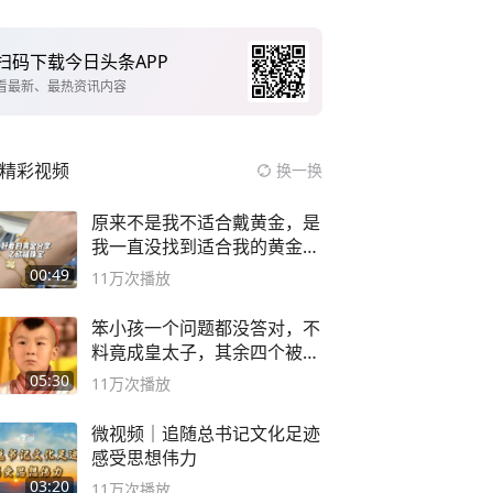
扫码下载今日头条APP
看最新、最热资讯内容
精彩视频
换一换
原来不是我不适合戴黄金，是
我一直没找到适合我的黄金
😭
00:49
11万
次播放
笨小孩一个问题都没答对，不
料竟成皇太子，其余四个被处
死
05:30
11万
次播放
微视频｜追随总书记文化足迹
感受思想伟力
03:20
11万
次播放