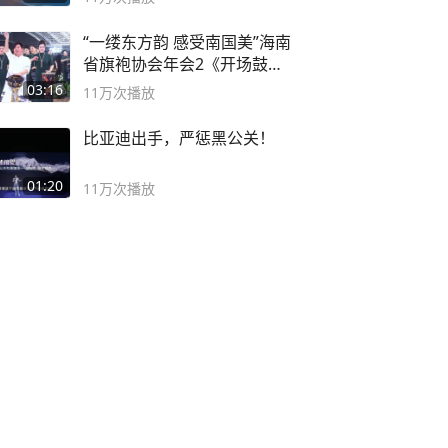
“一缕东方韵 感受南国美”海南
省旗袍协会年会2《开场鼓》
二团
03:16
11万
次播放
比亚迪出手，严惩黑公关！
01:20
11万
次播放