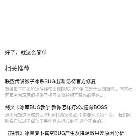
好了，就这么简单
相关推荐
联盟传说猴子冰系BUG出现 急待官方修复
英雄猴子在进阶冰后经常出现BUG,这个到底是什么回事呢... 问答社
区服务为玩家们提供了相互交流并相互解惑的平台,...
剑灵卡冰库BUG教学 教你怎样打2次隐藏BOSS
想不想知道冰库怎么卡bug打两次隐藏,不需要珠子第一次。 我们刚
刚亲自试过了成功了另外有人担心封号,这个不会的...
《缺氧》冰息萝卜真空BUG产生及降温效果差原因分析