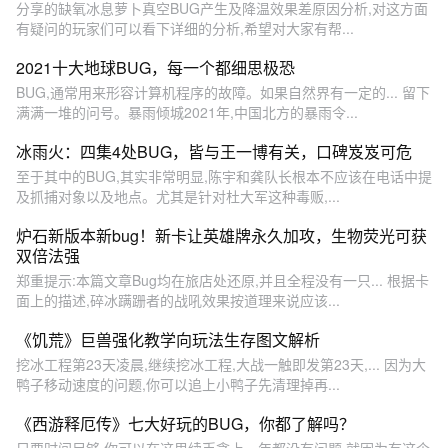
分享的缺氧冰息萝卜真空BUG产生及降温效果差原因分析,对这方面
有疑问的玩家们可以看下详细的分析,希望对大家有帮...
2021十大地球BUG，每一个都细思极恐
BUG,通常用来形容计算机程序的故障。如果自然界有一定的... 留下
满满一堆的问号。暴雨倾城2021年,中国北方的暴雨令...
冰雨火：四集4处BUG，皆与王一博有关，口碑岌岌可危
至于其中的BUG,其实非常明显,陈宇和龚队长根本不应该在电话中提
及抓捕对象以及地点。尤其是针对杜大军这种毒贩,...
炉石新版本新bug！新卡让英雄牌永久加攻，生物荧光可获
双倍法强
郑重提示:本篇文章Bug均在旅店处还原,并且全程没有一只... 根据卡
面上的描述,碎冰蹒跚者的战吼效果按道理来说应该...
《饥荒》巨兽强化教学向玩法生存图文解析
挖冰工程第23天凌晨,继续挖冰工程,大战一触即发第23天,... 因为大
鸭子移动速度的问题,你可以追上小鸭子先清理掉再...
《西游释厄传》七大好玩的BUG，你都了解吗？