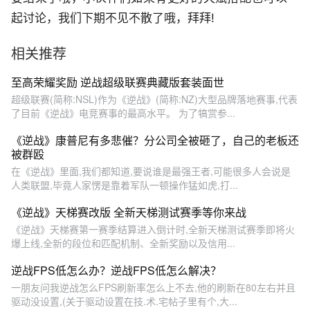
起讨论，我们下期不见不散了哦，拜拜!
相关推荐
至高荣耀奖励 逆战超级联赛典藏版套装面世
超级联赛(简称:NSL)作为《逆战》(简称:NZ)大型品牌落地赛事,代表
了目前《逆战》电竞赛事的最高水平。 为了犒赏参...
《逆战》康普尼有多悲催？分公司全被砸了，自己的老板还
被群殴
在《逆战》里面,我们都知道,要说谁是最强王者,可能很多人会说是
人类联盟,毕竟人家愣是靠着军队一顿操作猛如虎,打...
《逆战》天梯赛改版 全新天梯测试赛季等你来战
《逆战》天梯赛第一赛季结算进入倒计时,全新天梯测试赛季即将火
爆上线,全新的段位和匹配机制、全新奖励以及信用...
逆战FPS低怎么办？逆战FPS低怎么解决？
一朋友问我逆战怎么FPS刷新率怎么上不去,他的刷新在80左右并且
驱动没设置,(关于驱动设置在技.术.宅帖子里有个,大...