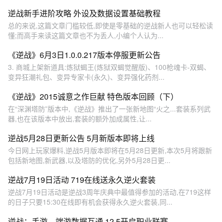
逆战新手进阶攻略 外设及数据设置基础教程
总的来说,这篇文章门槛较低,即使是零基础的逆战新人也可以轻松读
懂;而高手来读这篇文章也不为丢人,小编个人认为...
《逆战》6月3日1.0.0.217版本停服更新公告
3. 商城上架新道具:炼狱蝎王(炼狱双蝎觉醒版)、100枪魂卡-双蝎、
变异狂潮礼包、变异专家卡(永久)、变异强化药剂...
《逆战》2015诚意之作巨献 特色版本回顾（下）
在“深渊塔防”版本中,《逆战》推出了一张新地图“火之...套装系列武
器,也在该版本中放出,套装的额外加成属性,让...
逆战5月28日更新公告 5月新版本即将上线
今日网上玩家爆料,逆战5月版本即将在5月28日更新,本次5月将跟新
包括新地图,新武器,以及塔防的优化,另外5月28日更...
逆战7月19日活动 719在线送永久逆火套装
逆战7月19日活动是逆战3周年庆典中最值得参加的活动,在719这样
的日子只要15:30在线即有机会获得永久逆火套装,同...
逆战：手游、端游数据互通 12.5开启职业联赛