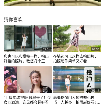
猜你喜欢
03:01
03:36
您也可以和模特一样，拍出
在墙边可以这样去拍照片，
好看的照片，教您几个王牌
拍照动作简单又好看
拍照动作(7)
01:41
06:17
“手握星球”拍照教程来了！少
高逼格慢门人像拍照小技
女心满满，谁见都夸超好看
巧，人越多，拍照越好看#创