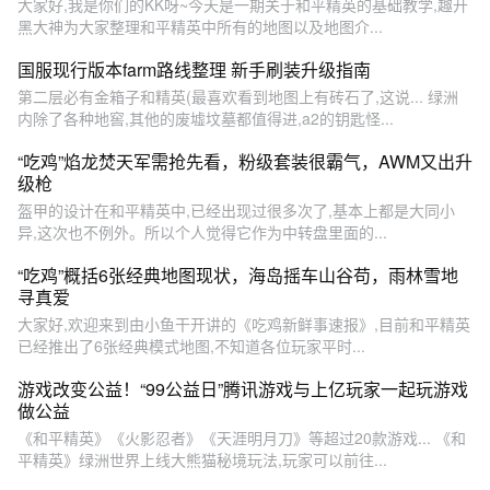
大家好,我是你们的KK呀~今天是一期关于和平精英的基础教学,趣开
黑大神为大家整理和平精英中所有的地图以及地图介...
国服现行版本farm路线整理 新手刷装升级指南
第二层必有金箱子和精英(最喜欢看到地图上有砖石了,这说... 绿洲
内除了各种地窖,其他的废墟坟墓都值得进,a2的钥匙怪...
“吃鸡”焰龙焚天军需抢先看，粉级套装很霸气，AWM又出升
级枪
盔甲的设计在和平精英中,已经出现过很多次了,基本上都是大同小
异,这次也不例外。所以个人觉得它作为中转盘里面的...
“吃鸡”概括6张经典地图现状，海岛摇车山谷苟，雨林雪地
寻真爱
大家好,欢迎来到由小鱼干开讲的《吃鸡新鲜事速报》,目前和平精英
已经推出了6张经典模式地图,不知道各位玩家平时...
游戏改变公益！“99公益日”腾讯游戏与上亿玩家一起玩游戏
做公益
《和平精英》《火影忍者》《天涯明月刀》等超过20款游戏... 《和
平精英》绿洲世界上线大熊猫秘境玩法,玩家可以前往...