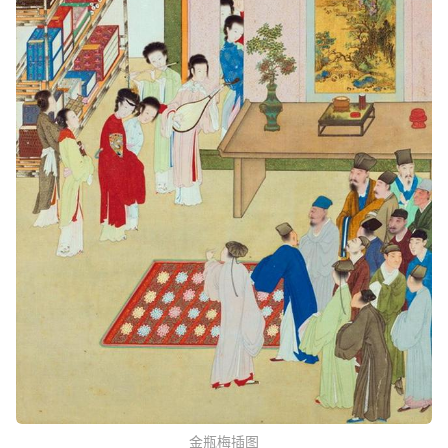
金瓶梅插图