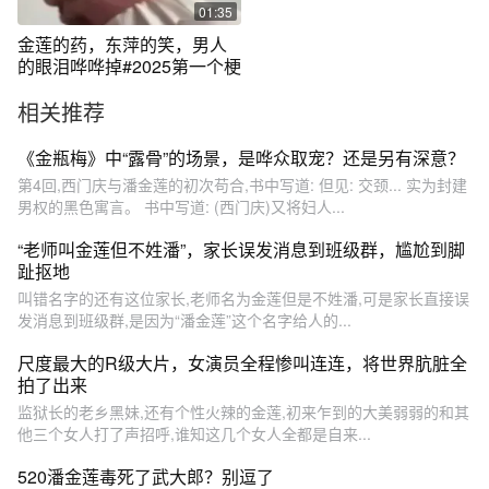
01:35
金莲的药，东萍的笑，男人
的眼泪哗哗掉#2025第一个梗
相关推荐
《金瓶梅》中“露骨”的场景，是哗众取宠？还是另有深意？
第4回,西门庆与潘金莲的初次苟合,书中写道: 但见: 交颈... 实为封建
男权的黑色寓言。 书中写道: (西门庆)又将妇人...
“老师叫金莲但不姓潘”，家长误发消息到班级群，尴尬到脚
趾抠地
叫错名字的还有这位家长,老师名为金莲但是不姓潘,可是家长直接误
发消息到班级群,是因为“潘金莲”这个名字给人的...
尺度最大的R级大片，女演员全程惨叫连连，将世界肮脏全
拍了出来
监狱长的老乡黑妹,还有个性火辣的金莲,初来乍到的大美弱弱的和其
他三个女人打了声招呼,谁知这几个女人全都是自来...
520潘金莲毒死了武大郎？别逗了