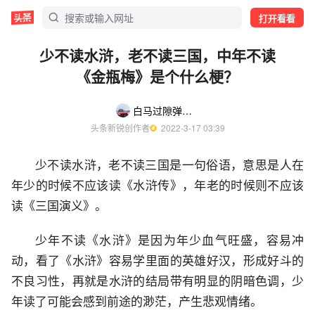
打开看看
少不读水浒，老不读三国，中年不读
《金瓶梅》是个什么梗？
白马过隙弹指间
头条新锐创作者
  2022-3-17 03:39
少不读水浒，老不读三国是一句俗语，意思是人在
年少的时候不应该读《水浒传》，年老的时候则不应该
读《三国演义》。
少年不读《水浒》是因为年少血气旺盛，容易冲
动，看了《水浒》容易学里面的英雄好汉，形成好斗的
不良习性，再就是水浒的结局带有明显的阴暗色调，少
年读了可能会感到前途的渺茫，产生悲观情绪。