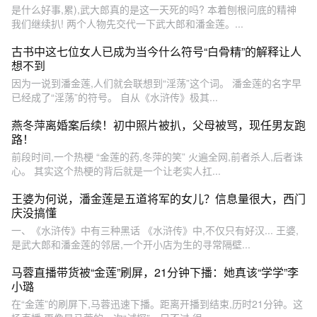
是什么好事,累),武大郎真的是这一天死的吗? 本着刨根问底的精神
我们继续扒! 两个人物先交代一下武大郎和潘金莲。...
古书中这七位女人已成为当今什么符号“白骨精”的解释让人
想不到
因为一说到潘金莲,人们就会联想到“淫荡”这个词。 潘金莲的名字早
已经成了“淫荡”的符号。 自从《水浒传》极其...
燕冬萍离婚案后续！初中照片被扒，父母被骂，现任男友跑
路！
前段时间,一个热梗 “金莲的药,冬萍的笑” 火遍全网,前者杀人,后者诛
心。 其实这个热梗的背后就是一个让老实人扛...
王婆为何说，潘金莲是五道将军的女儿？信息量很大，西门
庆没搞懂
一、《水浒传》中有三种黑话 《水浒传》中,不仅只有好汉... 王婆,
是武大郎和潘金莲的邻居,一个开小店为生的寻常隔壁...
马蓉直播带货被“金莲”刷屏，21分钟下播：她真该“学学”李
小璐
在“金莲”的刷屏下,马蓉迅速下播。距离开播到结束,历时21分钟。这