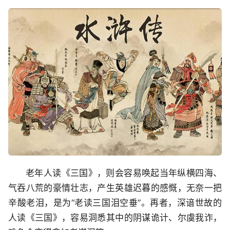
老年人读《三国》，则会容易唤起当年纵横四海、
气吞八荒的豪情壮志，产生英雄迟暮的感慨，无奈一把
辛酸老泪，是为“老读三国泪空垂”。再者，深谙世故的
人读《三国》，容易洞悉其中的阴谋诡计、尔虞我诈，