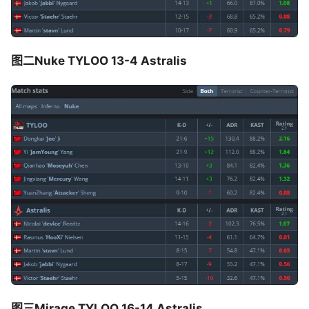
图二Nuke TYLOO 13-4 Astralis
图三Mirage TYLOO 16-14 Astralis