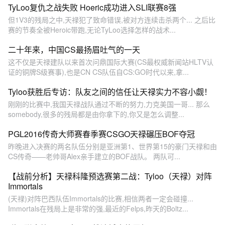
TyLoo复仇之战失败 Hoeric成功进入SLI联赛8强
但1V3的残局之中,天禄犯了致命错误,被对方连续击杀两个... 之后比
赛的节奏全被Heroic带跑,无论TyLoo选择怎样的战术...
二十年来，中国CS最扬眉吐气的一天
这不仅是天禄建队以来首次问鼎国际大赛(CS最权威新闻站HLTV认
证的铜牌S级赛事),也是CN CS队伍自CS:GO时代以来,拿...
Tyloo获胜后专访：队友之间的信任让天禄实力不容小觑！
刚刚的比赛中,我国天禄战队通过不断的努力,力克美国一哥... 那么
somebody,很多的残局都是由你拿下的,你又是怎么调整...
PGL2016传奇大师赛春季赛CSGO天禄碾压BOF夺冠
昨晚进入决赛的两名队伍分别是亚洲第1、世界第15的豪门天禄和由
CS传奇——老帅哥Alex亲手建立的BOF战队。 两队可...
【战前分析】天禄科隆预选赛第二战：Tyloo（天禄）对阵
Immortals
(天禄)对阵巴西队伍Immortals的比赛,相信两者一定会碰撞...
Immortals在残局上是非常的强,最近的Felps,昨天的Boltz...