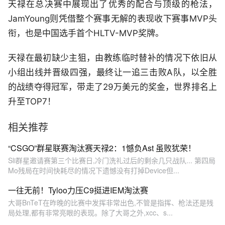
天禄在总决赛中展现出了优秀的配合与顶级的枪法，
JamYoung则凭借整个赛事无解的表现收下赛事MVP头
衔，也是中国选手首个HLTV-MVP奖牌。
天禄在最初缺少主狙，由教练临时替补的情况下依旧从
小组出线并晋级四强，最终让一追三击败A队，以全胜
的战绩夺得冠军，带走了29万美元的奖金，世界排名上
升至TOP7！
相关推荐
“CSGO”群星联赛淘汰赛天禄2：1憾负Ast 虽败犹荣！
Sli群星邀请赛第三个比赛日,冷门洗礼过后的剩余几只战队... 第四局
Mo残局在时间快耗尽的情况下遗憾没有打掉Device但...
一往无前！Tyloo力压C9挺进IEM淘汰赛
大哥BnTeT在昨晚的比赛中发挥非常出色,不管是指挥、枪法还是残
局处理,都有非常亮眼的表现。除了大哥之外,xcc、s...