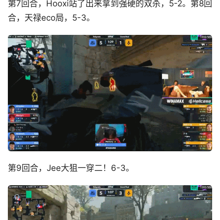
第7回合，Hooxi站了出来拿到强硬的双杀，5-2。第8回
合，天禄eco局，5-3。
第9回合，Jee大狙一穿二！6-3。