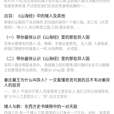
影片中,13位贪恋金钱的矮人依然是主角,这群矮人被认为最大的特点
就是有勇有谋,不过现在他们应该还有值得炫耀的一...
白羽：《山海经》中的矮人及其他
两者的记载除了名目略异,恐怕指的是同一个矮人族。其三在《大荒
南经》:“有小人,名曰焦侥之国,几姓,嘉谷是食。...
（一）带你最快认识《山海经》里的那些异人国
浑身长着硬毛的矮人,连、眼睛、手脚全是黑色。 氐人国: 人面鱼尾,
和我们理想中的鱼美人一样,水陆两栖。 犬戎国:...
（二）带你最快认识《山海经》里的那些异人国
读异人篇仿佛置身其中。 我接着之前的整理,感兴趣的友友可以翻看
之前整理发布出来的。 拘瘿(jū yǐng)国: 那里...
秦庄襄王为什么叫异人？一文看懂奇货可居的吕不韦对秦异
人的投资
一、“异人”不是异于常人,而是尊贵之意实际上,我们之所以觉得奇怪,
是“以今人之意度古人”。“异”,在古文里完...
矮人与鹤：东西方史书缝隙中的一对天敌
西海之外,有一个矮人之国,那里的人们身长一寸左右。对他... 有意思