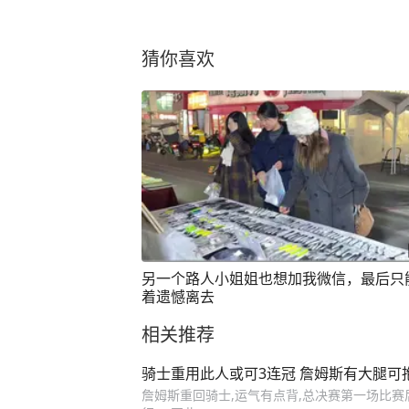
猜你喜欢
另一个路人小姐姐也想加我微信，最后只
着遗憾离去
相关推荐
骑士重用此人或可3连冠 詹姆斯有大腿可
詹姆斯重回骑士,运气有点背,总决赛第一场比赛