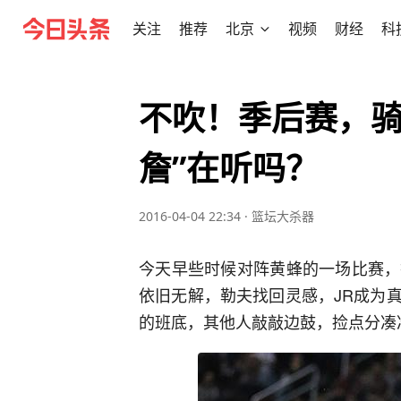
关注
推荐
北京
视频
财经
科
不吹！季后赛，骑
詹”在听吗？
2016-04-04 22:34
·
篮坛大杀器
今天早些时候对阵黄蜂的一场比赛，
依旧无解，勒夫找回灵感，JR成为
的班底，其他人敲敲边鼓，捡点分凑