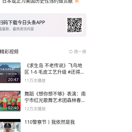
日本或正为美国历史性违约做贡献
扫码下载今日头条APP
看最新、最热资讯内容
精彩视频
换一换
《求生岛 不老传说》飞鸟地
区 1-6 毛皮工艺升级 #还得是
主机大作
20:47
11万
次播放
舞蹈《想你想不够》表演：南
宁市红光歌舞艺术团森林春红
舞蹈队。
02:40
12万
次播放
110警察节丨我依然是我