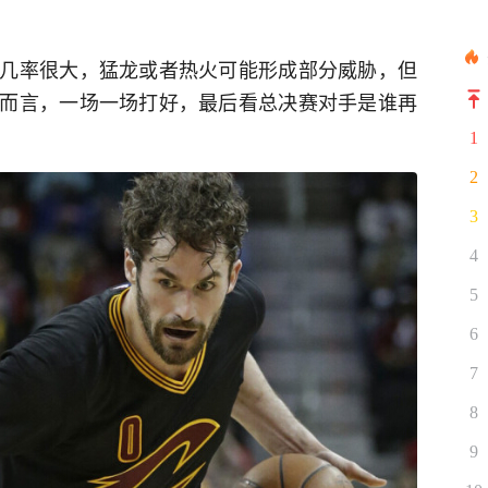
几率很大，猛龙或者热火可能形成部分威胁，但
而言，一场一场打好，最后看总决赛对手是谁再
1
2
3
4
5
6
7
8
9