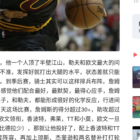
10
，他一个人顶了半壁江山，勒夫和欧文最大的问
不准，发挥好就打出大腿的水平，状态差就只能
。到季后赛，骑士其实可以这样排兵布阵，詹姆
，感觉他们配合最好，最默契，最得心应手，詹姆
墨子，和勒夫，都能形成很好的化学反应，行进间
天这场比赛，詹姆斯的得分超过30+，助攻超过
让欧文领衔，香波特，弗莱，TT和小莫，欧文一旦
比德拉少），那就让他投好了，配上香波特和TT
套阵容，再加上琼斯、杰斐逊和两名替补打打轮