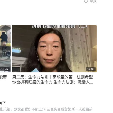
举报
03:49
02:08
能带
第二集：生命力法则｜高能量的第一法则希望
你也拥有旺盛的生命力 生命力法则：激活人生
能量的超级引擎！ 尼采说：“凡杀不死我的，必
将使我更强大。” 让我们始终保持昂扬的斗志，
不被疲惫与困难击退。 愿你也能：拥有源源不
断的精神动力。 为自己所热爱的事情全力以
抱了
赴。 拥有极强的内驱力。 拥有明确的目标。 拥
后,乐福、欧文都受伤不能上场,三巨头变成詹姆斯一人孤独前
有坚定的信念。 拥有稳定的精神内核。 不再为