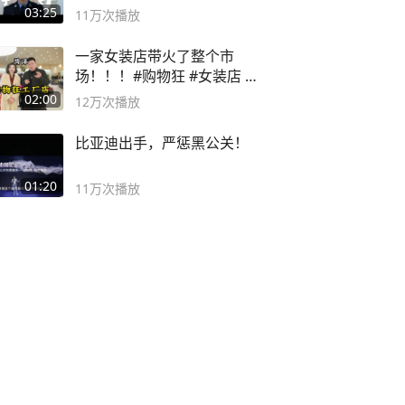
03:25
11万
次播放
一家女装店带火了整个市
场！！！#购物狂 #女装店 #
高品质女装
02:00
12万
次播放
比亚迪出手，严惩黑公关！
01:20
11万
次播放