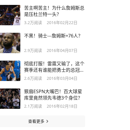
苦主啊苦主！为什么詹姆斯总
是压杜兰特一头？
3.2万
阅读
2016年02月22日
不黑！骑士---詹姆斯=76人？
2.9万
阅读
2016年04月07日
彻底打服！雷霆又输了，这个
赛季还有谁能把勇士的总冠军
抢走？
2.6万
阅读
2016年03月04日
狠扇ESPN大嘴巴！百大球星
库里竟然领先韦德3个身位？
2.1万
阅读
2016年02月18日
查看更多