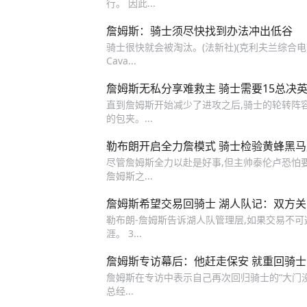
行。 因此...
詹姆斯：骑士须尽快找到办法冲出低谷
骑士很快就会被淘汰。(法新社)(克利夫兰综合电)NBA
Cava...
詹姆斯无私分享难救主 骑士需要15总决
直到詹姆斯开始减少了进攻之后,骑士的轮转阵
的包夹。...
勒布朗开启全力詹模式 骑士检验黄蜂黑
尽管詹姆斯全力以赴是好事,但主帅泰伦卢恐怕
詹姆斯之...
詹姆斯希望交易回骑士 湖人队记：双方关
勒布朗-詹姆斯告诉湖人队管理层,如果交易不可
涯。 3...
詹姆斯专访幕后：他赶走保安 就重回骑
詹姆斯在专访中表示自己再次回归骑士的“大门没
总经...