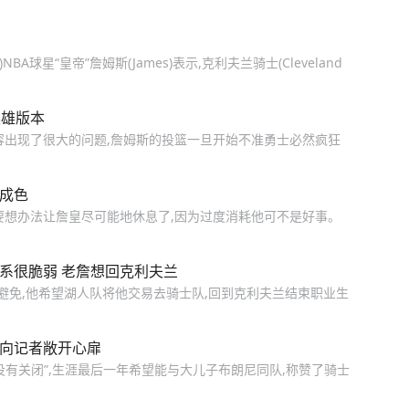
了取悦他人而活，人间一趟，要为自己而来。 #
生命力法则 #好书推荐 #宝藏书单分享 #高能量
21法则 #认知觉醒
球星“皇帝”詹姆斯(James)表示,克利夫兰骑士(Cleveland
英雄版本
容出现了很大的问题,詹姆斯的投篮一旦开始不准勇士必然疯狂
马成色
要想办法让詹皇尽可能地休息了,因为过度消耗他可不是好事。
系很脆弱 老詹想回克利夫兰
避免,他希望湖人队将他交易去骑士队,回到克利夫兰结束职业生
士向记者敞开心扉
有关闭”,生涯最后一年希望能与大儿子布朗尼同队,称赞了骑士