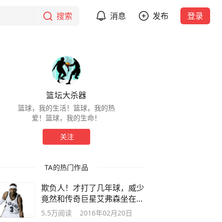
搜索
消息
发布
登录
篮坛大杀器
篮球，我的生活！篮球，我的热
爱！篮球，我的生命！
关注
TA的热门作品
欺负人！才打了几年球，威少
竟然和传奇巨星艾弗森坐在一
起！
5.5万
阅读
2016年02月20日