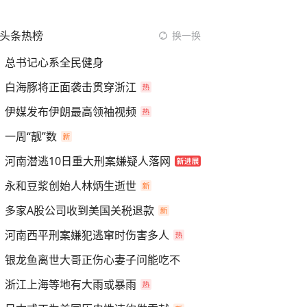
头条热榜
换一换
总书记心系全民健身
白海豚将正面袭击贯穿浙江
伊媒发布伊朗最高领袖视频
一周“靓”数
河南潜逃10日重大刑案嫌疑人落网
永和豆浆创始人林炳生逝世
多家A股公司收到美国关税退款
河南西平刑案嫌犯逃窜时伤害多人
银龙鱼离世大哥正伤心妻子问能吃不
浙江上海等地有大雨或暴雨