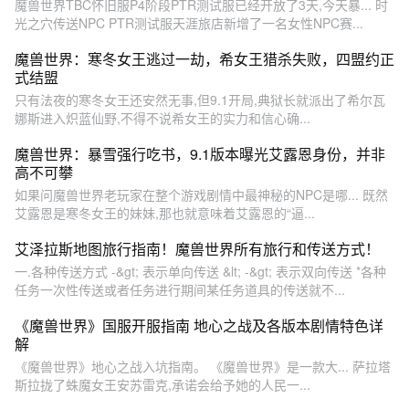
魔兽世界TBC怀旧服P4阶段PTR测试服已经开放了3天,今天暴... 时
光之穴传送NPC PTR测试服天涯旅店新增了一名女性NPC赛...
魔兽世界：寒冬女王逃过一劫，希女王猎杀失败，四盟约正
式结盟
只有法夜的寒冬女王还安然无事,但9.1开局,典狱长就派出了希尔瓦
娜斯进入炽蓝仙野,不得不说希女王的实力和信心确...
魔兽世界：暴雪强行吃书，9.1版本曝光艾露恩身份，并非
高不可攀
如果问魔兽世界老玩家在整个游戏剧情中最神秘的NPC是哪... 既然
艾露恩是寒冬女王的妹妹,那也就意味着艾露恩的“逼...
艾泽拉斯地图旅行指南！魔兽世界所有旅行和传送方式！
一.各种传送方式 -&gt; 表示单向传送 &lt; -&gt; 表示双向传送 *各种
任务一次性传送或者任务进行期间某任务道具的传送就不...
《魔兽世界》国服开服指南 地心之战及各版本剧情特色详
解
《魔兽世界》地心之战入坑指南。 《魔兽世界》是一款大... 萨拉塔
斯拉拢了蛛魔女王安苏雷克,承诺会给予她的人民一...