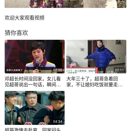
欢迎大家观看视频
猜你喜欢
02:05
03:11
邓超长时间没回家，女儿看
大年三十了，超哥急着回
见超哥说出一句话，瞬间笑
家，不让媳妇吃饭就要走，
疯孙俪！
看媳妇怎么说。
04:34
超哥激情去赴宴，回家闷头