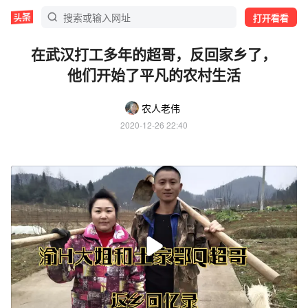
打开看看
在武汉打工多年的超哥，反回家乡了，
他们开始了平凡的农村生活
农人老伟
2020-12-26 22:40