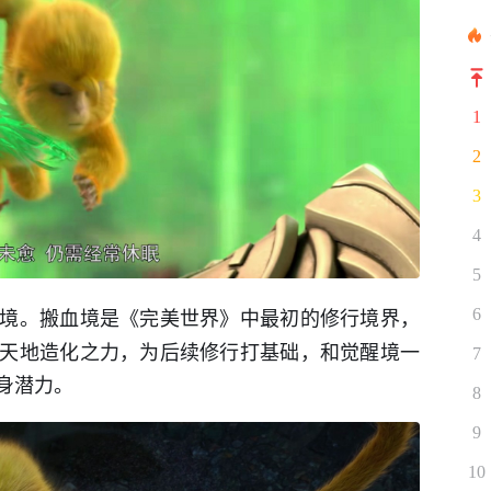
1
2
3
4
5
境。搬血境是《完美世界》中最初的修行境界，
6
天地造化之力，为后续修行打基础，和觉醒境一
7
身潜力。
8
9
10