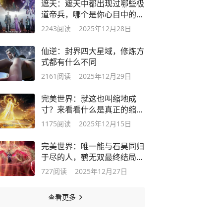
遮天：遮天中都出现过哪些极
道帝兵，哪个是你心目中的最
强帝兵
2243
阅读
2025年12月28日
仙逆：封界四大星域，修炼方
式都有什么不同
2161
阅读
2025年12月29日
完美世界：就这也叫缩地成
寸？来看看什么是真正的缩地
成寸
1175
阅读
2025年12月15日
完美世界：唯一能与石昊同归
于尽的人，鹤无双最终结局如
何
727
阅读
2025年12月27日
查看更多