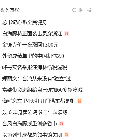
头条热榜
换一换
总书记心系全民健身
白海豚将正面袭击贯穿浙江
金饰克价一夜涨回1300元
外贸成绩单里的中国机遇2.0
峰哥实名举报汪海林偷税漏税
郑丽文：台湾从来没有“独立”过
富婆带资进组给自己硬加60多场吻戏
海鲜忘车里4天打开门满车都是蛆
轰-6J现身黄岩岛参与什么演练
台风白海豚或重创多省市
以色列驻成都总领事馆关闭