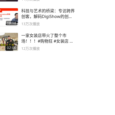
科技与艺术的桥梁：专访跨界
创客，解码DigiShow的创新
之路
18:18
13万
次播放
一家女装店带火了整个市
场！！！#购物狂 #女装店 #
高品质女装
02:00
12万
次播放