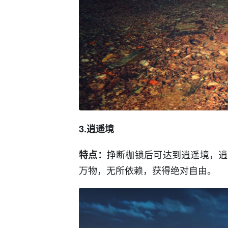
3.逍遥境
挣断枷锁后可达到逍遥境，逍
特点：
万物，无所依赖，获得绝对自由。