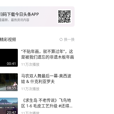
扫码下载今日头条APP
看最新、最热资讯内容
精彩视频
换一换
“不贴年画，就不算过年”，这
是被我们遗忘的非遗木板年画
00:41
11万
次播放
马农双人舞最后一幕-奥西波
娃 & 什克利亚罗夫
08:55
11万
次播放
《求生岛 不老传说》飞鸟地
区 1-6 毛皮工艺升级 #还得是
主机大作
20:47
11万
次播放