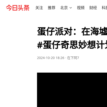
关注
推荐
北京
视频
财经
科
蛋仔派对：在海
#蛋仔奇思妙想计
2024-10-20 18:26
·
在下阿7