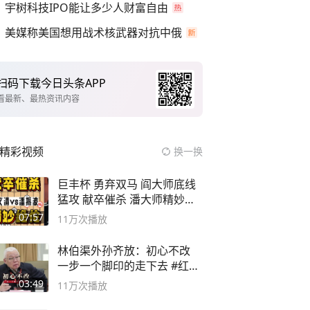
宇树科技IPO能让多少人财富自由
美媒称美国想用战术核武器对抗中俄
扫码下载今日头条APP
看最新、最热资讯内容
精彩视频
换一换
巨丰杯 勇弃双马 阎大师底线
猛攻 献卒催杀 潘大师精妙入
局
07:57
11万
次播放
林伯渠外孙齐放：初心不改
一步一个脚印的走下去 #红船
论坛
03:49
11万
次播放