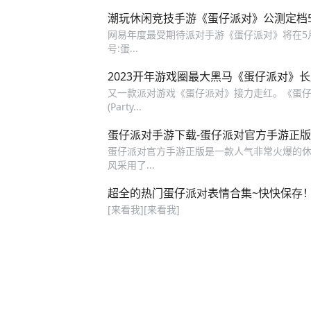
潮玩休闲竞技手游《蛋仔派对》公测定档5.
网易年度最受期待派对手游《蛋仔派对》将在5月27日迎来.
号:蛋...
2023开年游戏圈最大黑马《蛋仔派对》
又一款派对游戏《蛋仔派对》接力走红。《蛋仔派对
(Party...
蛋仔派对手游下载-蛋仔派对官方手游正版下载
蛋仔派对官方手游正版是一款人气非常火爆的休
风采用了...
超全的热门蛋仔派对表情合集~快快保存
[来看我][来看我]