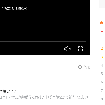
持的音频/视频格式
1
2
3
4
举报
5
6
7
然爆火了？
:冠军和亚军是很熟悉的老面孔了,但季军却是黑马新人《蛋仔派
8