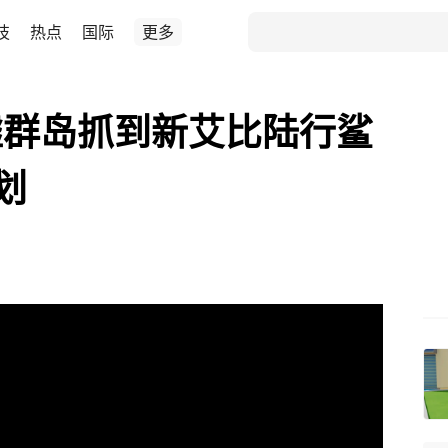
技
热点
国际
更多
墟群岛抓到新艾比陆行鲨
划