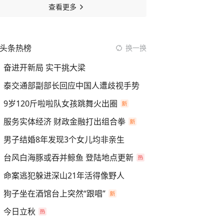
查看更多
头条热榜
换一换
奋进开新局 实干挑大梁
泰交通部副部长回应中国人遭歧视手势
9岁120斤啦啦队女孩跳舞火出圈
服务实体经济 财政金融打出组合拳
男子结婚8年发现3个女儿均非亲生
台风白海豚或吞并鲸鱼 登陆地点更新
命案逃犯躲进深山21年活得像野人
狗子坐在酒馆台上突然“跟唱”
今日立秋