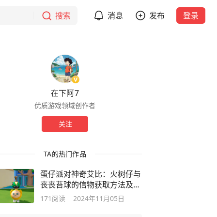
搜索
消息
发布
登录
在下阿7
优质游戏领域创作者
关注
TA的热门作品
蛋仔派对神奇艾比：火树仔与
丧丧苔球的信物获取方法及喜
爱的零食
171
阅读
2024年11月05日