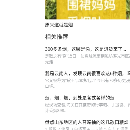
原来这就是烟
相关推荐
300多条烟，这哪是偷，这是进货来了...
是取之有“盗”近日一伙盗贼流窜到潍坊寿光市区
元潍...
我是云南人，发现云南很喜欢这6种烟，
它又被称为“软玉”,28块/包,至今已有70多历
口轻...
烟，烟，烟，到处是各式各样的烟
经现场查验,海关在其携带的行李箱、手提袋、背
计香烟898...
盘点山东地区的人普遍抽的这几款口粮烟
1.颜悦 2.儒风 3.白将军 4.一支笔 5.东方 6.清秀