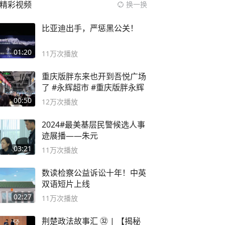
精彩视频
换一换
比亚迪出手，严惩黑公关！
01:20
11万
次播放
重庆版胖东来也开到吾悦广场
了 #永辉超市 #重庆版胖永辉
00:50
12万
次播放
2024#最美基层民警候选人事
迹展播——朱元
03:21
11万
次播放
数读检察公益诉讼十年！中英
双语短片上线
02:27
11万
次播放
荆楚政法故事汇 ㉜ | 【揭秘