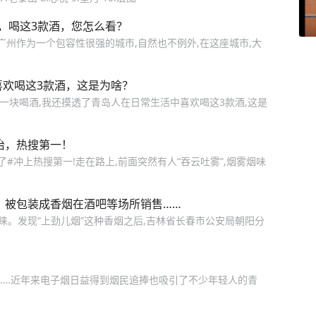
烟，喝这3款酒，您怎么看？
广州作为一个包容性很强的城市,自然也不例外,在这座城市,大
喜欢喝这3款酒，这是为啥？
一块喝酒,我还摸透了青岛人在日常生活中喜欢喝这3款酒,这是
治，热搜第一！
了#冲上热搜第一!走在路上,前面突然有人“吞云吐雾”,烟雾烟味
，被包装成香烟在酒吧等场所销售……
睐。发现“上劲儿烟”这种香烟之后,吉林省长春市公安局朝阳分
烟”……近年来电子烟日益得到烟民追捧也吸引了不少年轻人的青