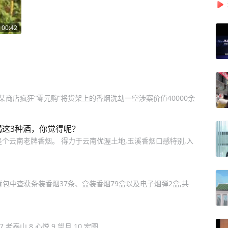
00:42
某商店疯狂“零元购”将货架上的香烟洗劫一空涉案价值40000余
喝这3种酒，你觉得呢？
史,是个云南老牌香烟。 得力于云南优渥土地,玉溪香烟口感特别,入
包中查获条装香烟37条、盒装香烟79盒以及电子烟弹2盒,共
 7.老泰山 8.心悦 9.望月 10.宏图