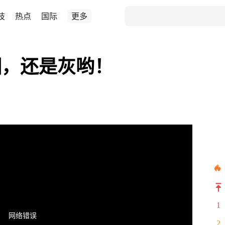
技
热点
国际
更多
烟，还是灰哟！
1
网络错误
2