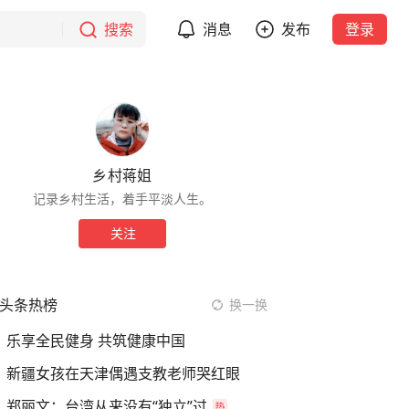
搜索
消息
发布
登录
乡村蒋姐
记录乡村生活，着手平淡人生。
关注
头条热榜
换一换
乐享全民健身 共筑健康中国
新疆女孩在天津偶遇支教老师哭红眼
郑丽文：台湾从来没有“独立”过