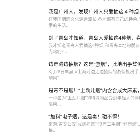
我是广州人，发现广州人只爱抽这 4 种
在我国烟酒文化源远流长,各地都有自己的特色,
家的生活...
到了青岛才知道，青岛人爱抽这4种烟，
我才知道青岛人爱抽这4种烟,和青岛本地的朋友
为啥呢?...
边走路边抽烟？这是“游烟”，此地出手整
3月28日早晨,#上海对边走边抽烟的游烟族出手
随风“...
是毒不是烟！“上劲儿烟”内含合成大麻素
一种名为“上劲儿烟”的特殊物品受到年轻人的青
局南...
“加料”电子烟，这是毒！碰不得！
来源:吉安公安“戒烟神器”“没有二手烟”“健康
睐...