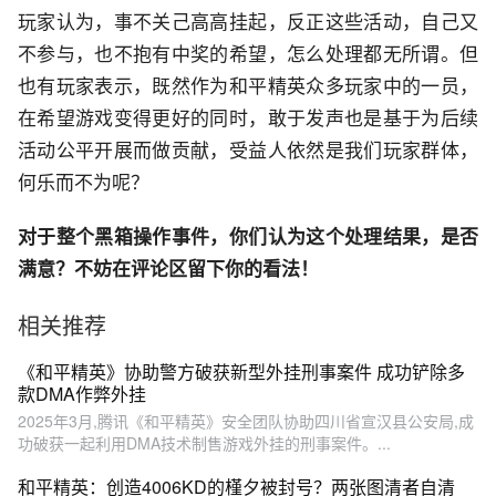
玩家认为，事不关己高高挂起，反正这些活动，自己又
不参与，也不抱有中奖的希望，怎么处理都无所谓。但
也有玩家表示，既然作为和平精英众多玩家中的一员，
在希望游戏变得更好的同时，敢于发声也是基于为后续
活动公平开展而做贡献，受益人依然是我们玩家群体，
何乐而不为呢？
对于整个黑箱操作事件，你们认为这个处理结果，是否
满意？不妨在评论区留下你的看法！
相关推荐
《和平精英》协助警方破获新型外挂刑事案件 成功铲除多
款DMA作弊外挂
2025年3月,腾讯《和平精英》安全团队协助四川省宣汉县公安局,成
功破获一起利用DMA技术制售游戏外挂的刑事案件。...
和平精英：创造4006KD的槿夕被封号？两张图清者自清