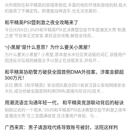
众所周知在和平精英的容错率极低,丰富的地形环境和游戏机制,极大
的提高了不确定性。即便是战神选手,也无法完美的...
和平精英PSI暨刺激之夜全攻略来了
今日(8月6日),2025和平精英PSI总决赛暨空投节年度潮流大秀“刺激
之夜”节目单正式官宣,拿好这份攻略,解锁全场亮...
“小黑屋”是什么意思？为什么要关小黑屋？
为什么要关小黑屋? 小黑屋,原本是水木社区笑话版的词汇,该版用户
因违反论坛规则被版主予以禁止在该版发言,并给开...
和平精英协助警方破获全国首例DMA外挂案，涉案金额超
300万元！
近日,腾讯《和平精英》安全团队联合四川省宣汉县公安局网络安全
大队,成功侦破全国首例利用DMA(直接内存访问)技术...
用潮流语言沟通年轻一代， 和平精英竞游联动背后的秘诀
刚刚过去的一个周末,“2025和平精英PSI总决赛暨空投节刺激之夜年
度潮流大秀”在三亚圆满收官,在注重用户体验、与...
广西来宾：男子请游戏代练导致账号被封，法院这样判