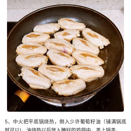
5、中火把平底锅烧热，倒入少许葡萄籽油（铺满锅底
就可以)，油烧热以后放入腌好的鸡翅中，盖上锅盖。