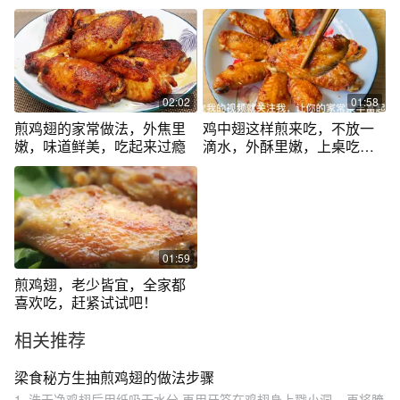
02:02
01:58
煎鸡翅的家常做法，外焦里
鸡中翅这样煎来吃，不放一
嫩，味道鲜美，吃起来过瘾
滴水，外酥里嫩，上桌吃货
们马上抢光
01:59
煎鸡翅，老少皆宜，全家都
喜欢吃，赶紧试试吧！
相关推荐
梁食秘方生抽煎鸡翅的做法步骤
1. 洗干净鸡翅后用纸吸干水分,再用牙签在鸡翅身上戳小洞... 再将腌