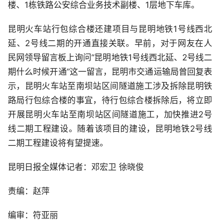
楼、1栋铁路公安综合业务技术副楼、1层地下车库。
昆明火车站行包综合楼还建项目与昆明地铁1号线西北
延、2号线二期的开通直接关联。早前，对于网友在人
民网领导留言板上询问“昆明地铁1号线西北延、2号线二
期什么时候开通”这一留言，昆明市交通运输局曾回复表
示，昆明火车站至南坝站区间隧道施工涉及拆除昆明铁
路局行包综合楼的事宜，待行包综合楼拆除后，将立即
开展昆明火车站至南坝站区间隧道施工，加快推进2号
线二期工程建设。随着该项目的建设，昆明地铁2号线
二期工程建设将有望提速。
昆明日报全媒体记者：邓宏卫 徐晓俊
责编：赵萍
编审：符亚丽