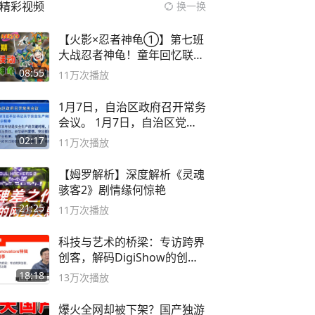
精彩视频
换一换
【火影×忍者神龟①】第七班
大战忍者神龟！童年回忆联动
论武？
08:55
11万
次播放
1月7日，自治区政府召开常务
会议。 1月7日，自治区党委
副书记
02:17
11万
次播放
【姆罗解析】深度解析《灵魂
骇客2》剧情缘何惊艳
21:25
11万
次播放
科技与艺术的桥梁：专访跨界
创客，解码DigiShow的创新
之路
18:18
13万
次播放
爆火全网却被下架？国产独游