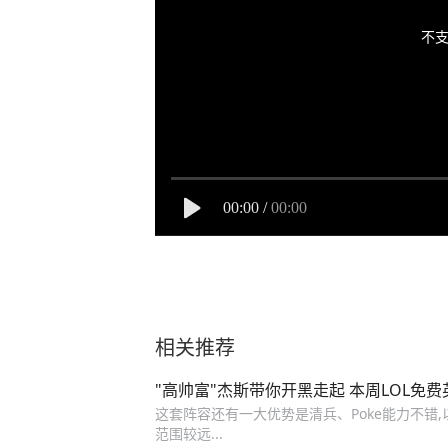
不支
00:00
/
00:00
相关推荐
"高帅富"杰斯带你开黑走起 本周LOL免
这套阵容还有一大优势是清兵、Poke能力不错
范围较远...