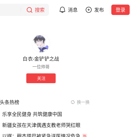
搜索
消息
发布
登录
白衣-金铲铲之战
一位帅哥
关注
头条热榜
换一换
乐享全民健身 共筑健康中国
新疆女孩在天津偶遇支教老师哭红眼
以媒：穆杰塔巴被紧急送医情况危急