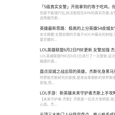
「S级真实女警」开局拿到约等于吃鸡，
但是不能强行玩,执法狙现在80%的真实伤害,女警
选秀圈杰斯...
英雄最新思路：极高的上分英雄S4皮城女
本文摘要:女警前期的手属于ADC中最长的射程,
莫甘娜的...
LOL英雄联盟6月2日PBE更新 女警加强 
LOL英雄联盟PBE在6月2日进行了一次更新
幅度的调...
盘点双城之战出现的英雄，杰斯化身黑马
所赞助杰斯研究的家族,是来自青钢影的菲罗斯
家族,而...
LOL手游：新英雄未来守护者杰斯上手攻
【未来守护者-杰斯】杰斯是一位天才发明家,
心血。杰...
云顶三大热门上分阵容盘点，格斗枪手成