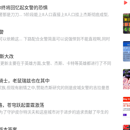
你终将回忆起女警的恐惧
那是刀刀... 5阶段能上8人口直接上8人口挂上杰斯彻底成型,
警
可以依赖这... 下路配合女警简直可以说强悍到不能直视啊,同时
杰斯大改
,这次更新主要在于英雄方面,女警、杰斯、卡特等英雄都进行了不同
骑士，老鼠瑞兹也在其中
家族,但现有剧情之中,赞助杰斯研究的则是皮城女警的吉拉曼恩
略，苍穹跃起雷霆激荡
他为了守护皮尔特沃夫和这座城市对于进步的追求贡献了毕生的
版本答案