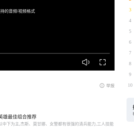
3
持的音频/视频格式
4
5
6
7
8
9
10
举报
费英雄最佳组合推荐
,以中下为主,杰斯、莫甘娜、女警都有很强的清兵能力,三人技能