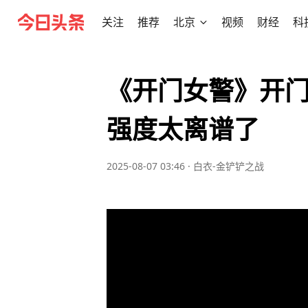
关注
推荐
北京
视频
财经
科
《开门女警》开
强度太离谱了
2025-08-07 03:46
·
白衣-金铲铲之战