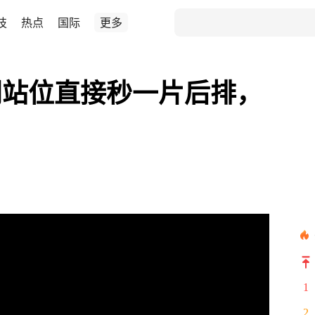
技
热点
国际
更多
门站位直接秒一片后排，
1
2