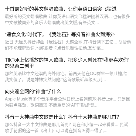
十首最好听的英文翻唱歌曲，让你英语口语突飞猛进
最好听的英文翻唱歌曲,让你英语口语突飞猛进随着汉语‬... 也有很多
中文歌被国外的音乐人翻唱成出英文版,有些英文...
“速食文化”时代下，《我姓石》等抖音神曲火到海外
近日,无厘头抖音神曲《我姓石》火遍全网,在抖音创下五亿... 尽管他
们不能理解歌词,也能跟着卡点音乐魔性扭动,互动毫...
TikTok上亿播放的神人歌曲，把多少人创死在“我更喜欢你”
的鬼畜二创里
那种英语比中文还溜的海外阿宅。前两天他在QQ群里一顿吐槽,给
我笑傻了。说是妹妹突然问他:“这首歌最近超级火,到...
向火遍全网的“神曲”学什么
Apple Music等多个音乐平台全球日榜上名列前茅;抖音上#... 只是因
为鼓点强劲、歌词简短,不断重复的“APT”形成“洗...
抖音十大神曲中文歌是什么？抖音十大神曲是哪几首？
那么抖音十大中文神曲是那几首呢? 现在和小编一起来看看... 民谣
歌手花粥的这一首《出山》可以说在抖音火得不得了,...