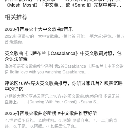
《Moshi Moshi》「中文翻
歌《Send It》完整中英字幕
译」
版
相关推荐
2023抖音最火十大中文歌曲#音乐
2023抖音最火的十大中文歌曲。·第七首:可能。·第六首:是你。·第五
首:我恨你。
英文歌曲《卡萨布兰卡Casablanca》中英文歌词对照，包
含语法解释
海涛英语英文歌曲教学系列 第2首Casablanca 卡萨布兰卡中英文歌
词 Ifellin love with you watching Casablanca....
评论区10W+爆火英文歌曲推荐，你听过哪几首？唤醒沉睡
中的记忆
这期给大家分享某云音乐上10W+的英文歌曲,绝对好听! 多说无益,
直接上。 1.《Dancing With Your Ghost》-Sasha S...
2025抖音最火歌曲必听榜 #中文歌曲推荐好听
·1.世界赠予我的。·2.跳楼机。·3.阿嬷-灵感自由。·4.十二月的奇
迹。·5.于是。·6.阿嬷。·7.如果爱忘了(li...