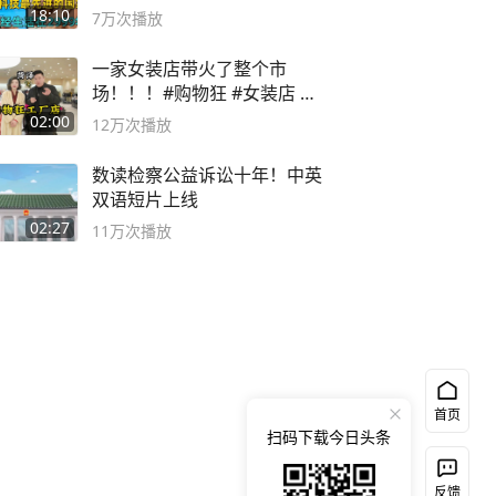
2999年
18:10
7万
次播放
一家女装店带火了整个市
场！！！#购物狂 #女装店 #
高品质女装
02:00
12万
次播放
数读检察公益诉讼十年！中英
双语短片上线
02:27
11万
次播放
首页
扫码下载今日头条
反馈