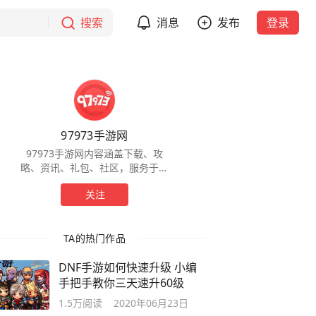
搜索
消息
发布
登录
97973手游网
97973手游网内容涵盖下载、攻
略、资讯、礼包、社区，服务于全
球手游玩家，为玩家提供一站式服
关注
务。
TA的热门作品
DNF手游如何快速升级 小编
手把手教你三天速升60级
1.5万
阅读
2020年06月23日