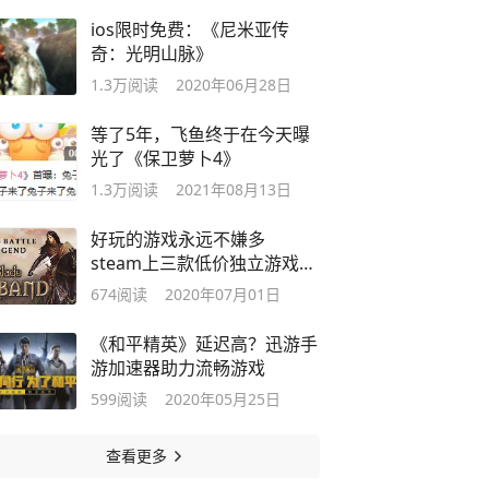
ios限时免费：《尼米亚传
奇：光明山脉》
1.3万
阅读
2020年06月28日
等了5年，飞鱼终于在今天曝
光了《保卫萝卜4》
1.3万
阅读
2021年08月13日
好玩的游戏永远不嫌多
steam上三款低价独立游戏推
荐
674
阅读
2020年07月01日
《和平精英》延迟高？迅游手
游加速器助力流畅游戏
599
阅读
2020年05月25日
查看更多