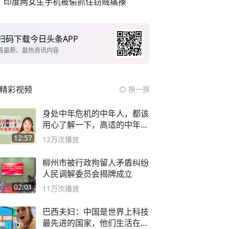
印度两女生手机被偷抓住窃贼痛揍
扫码下载今日头条APP
看最新、最热资讯内容
精彩视频
换一换
身处中年危机的中年人，都该
用心了解一下，高适的中年逆
袭之路
12:57
12万
次播放
柳州市被行政拘留人矛盾纠纷
人民调解委员会揭牌成立
02:01
11万
次播放
巴西夫妇：中国是世界上科技
最先进的国家，他们生活在