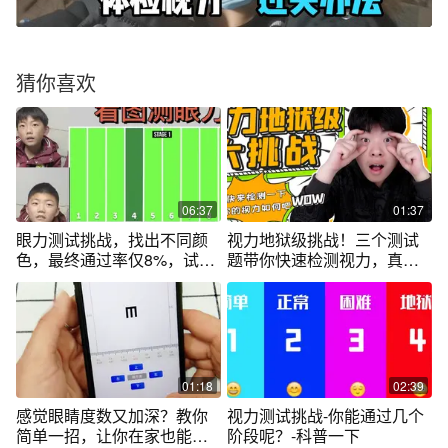
猜你喜欢
06:37
01:37
眼力测试挑战，找出不同颜
视力地狱级挑战！三个测试
色，最终通过率仅8%，试试
题带你快速检测视力，真的
你能过几关？
太准了
01:18
02:39
感觉眼睛度数又加深？教你
视力测试挑战-你能通过几个
简单一招，让你在家也能测
阶段呢？-科普一下