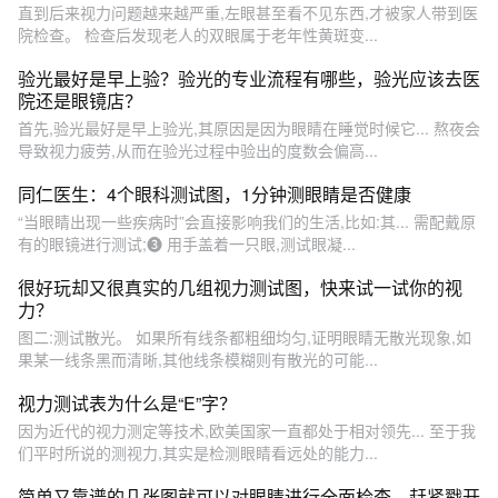
直到后来视力问题越来越严重,左眼甚至看不见东西,才被家人带到医
院检查。 检查后发现老人的双眼属于老年性黄斑变...
验光最好是早上验？验光的专业流程有哪些，验光应该去医
院还是眼镜店？
首先,验光最好是早上验光,其原因是因为眼睛在睡觉时候它... 熬夜会
导致视力疲劳,从而在验光过程中验出的度数会偏高...
同仁医生：4个眼科测试图，1分钟测眼睛是否健康
“当眼睛出现一些疾病时”会直接影响我们的生活,比如:其... 需配戴原
有的眼镜进行测试;❸ 用手盖着一只眼,测试眼凝...
很好玩却又很真实的几组视力测试图，快来试一试你的视
力？
图二:测试散光。 如果所有线条都粗细均匀,证明眼睛无散光现象,如
果某一线条黑而清晰,其他线条模糊则有散光的可能...
视力测试表为什么是“E”字？
因为近代的视力测定等技术,欧美国家一直都处于相对领先... 至于我
们平时所说的测视力,其实是检测眼睛看远处的能力...
简单又靠谱的几张图就可以对眼睛进行全面检查，赶紧戳开