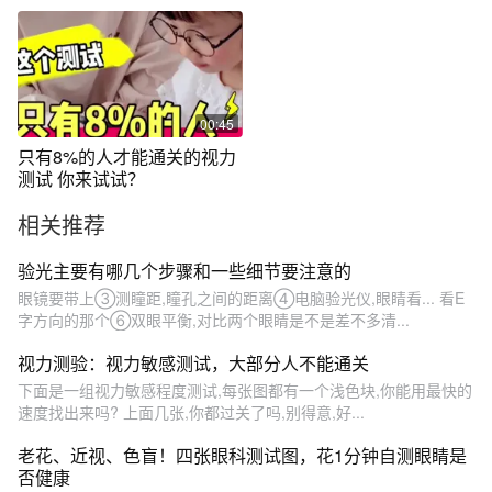
视力
00:45
只有8%的人才能通关的视力
测试 你来试试？
相关推荐
验光主要有哪几个步骤和一些细节要注意的
眼镜要带上③测瞳距,瞳孔之间的距离④电脑验光仪,眼睛看... 看E
字方向的那个⑥双眼平衡,对比两个眼睛是不是差不多清...
视力测验：视力敏感测试，大部分人不能通关
下面是一组视力敏感程度测试,每张图都有一个浅色块,你能用最快的
速度找出来吗? 上面几张,你都过关了吗,别得意,好...
老花、近视、色盲！四张眼科测试图，花1分钟自测眼睛是
否健康