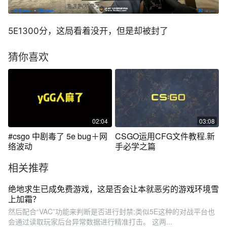
5E1300分，这局看着没开，但是却被封了
猜你喜欢
02:04
03:08
#csgo 中剧毒了 5e bug＋网
CSGO运用CFG文件教程.新
络波动
手必学之篇
相关推荐
绝地求生已成免费游戏，这是否会让本就恶劣的游戏环境雪
上加霜？
然后配合“VAC”功能来判断是否进行封禁;类似5E这种的对战平台也
会通过读取玩家后台异常数据进行精准打击。 这两...