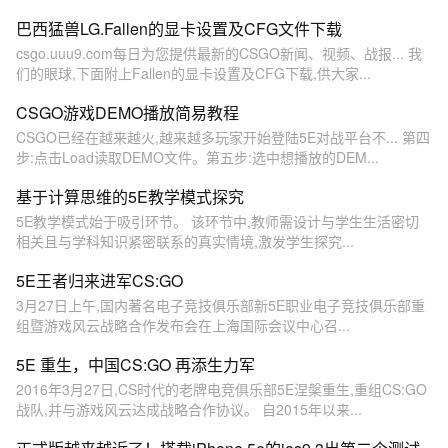
巴西猛兽LG.Fallen的显卡设置及CFG文件下载
csgo.uuu9.com每日为您提供最新的CSGO新闻、视频、战报... 我
们的眼球,下面附上Fallen的显卡设置及CFG下载,供大家...
CSGO游戏DEMO播放简易教程
CSGO已经在越来越火,越来越多玩家开始登陆5E对战平台不... 第四
步:点击Load读取DEMO文件。第五步:选中想播放的DEM...
基于计算思维的5E教学模式探究
5E教学模式始于吸引环节。 该环节中,教师需设计与学生生活密切
相关且与学科知识紧密联系的真实情境,激发学生探究...
5E王者归来进军CS:GO
3月27日上午,国内著名电子竞技俱乐部新5E职业电子竞技俱乐部重
组暨游戏风云战略合作发布会在上海国际会议中心召...
5E 重生，中国CS:GO 再添生力军
2016年3月27日,CS时代的老牌电竞俱乐部5E涅槃重生,重组CS:GO
战队,并与游戏风云达成战略合作协议。 自2015年以来...