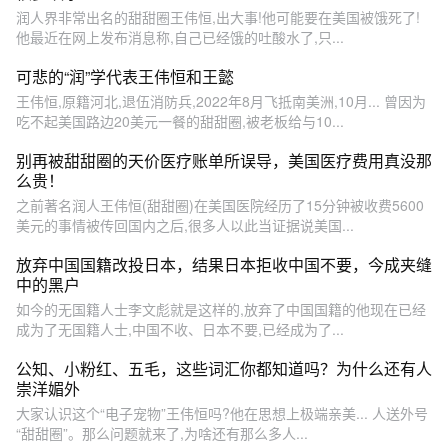
润人界非常出名的甜甜圈王伟恒,出大事!他可能要在美国被饿死了!
他最近在网上发布消息称,自己已经饿的吐酸水了,只...
可悲的“润”学代表王伟恒和王懿
王伟恒,原籍河北,退伍消防兵,2022年8月飞抵南美洲,10月... 曾因为
吃不起美国路边20美元一餐的甜甜圈,被老板给与10...
别再被甜甜圈的天价医疗账单所误导，美国医疗费用真没那
么贵！
之前著名润人王伟恒(甜甜圈)在美国医院经历了15分钟被收费5600
美元的事情被传回国内之后,很多人以此当证据说美国...
放弃中国国籍改投日本，结果日本拒收中国不要，今成夹缝
中的黑户
如今的无国籍人士李文彪就是这样的,放弃了中国国籍的他现在已经
成为了无国籍人士,中国不收、日本不要,已经成为了...
公知、小粉红、五毛，这些词汇你都知道吗？为什么还有人
崇洋媚外
大家认识这个“电子宠物”王伟恒吗?他在思想上极端亲美... 人送外号
“甜甜圈”。那么问题就来了,为啥还有那么多人...