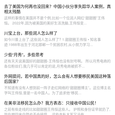
去了美国为何再也没回来？中国小伙分享失踪华人案例，真
相太残酷
这样的事情在美国并不是个例,比如一个位润人网红“甜甜圈”王伟
恒。 2022年,因为被美国的美好生活洗脑,王伟恒变...
川宝上台，那些润人怎么样了
如今川普上台了,这些润人怎么样了? 1.甜甜圈王伟恒 • 知名事
迹:1988年出生于河北邯郸一个贫困农村,从小努力学习...
少些“月秀”，多些思考
还有天天说美国好的甜甜圈-王伟恒也没有封号啊。 所以月秀电商的
各位粉丝们,我几乎可以肯定的说,月秀电商被抓不...
外网提问，若中国真的好，怎么会有人想要移民美国这种落
后国家？
不知道有没有人想到前一阵子走红网络的“甜甜圈博主”。这位博主名
字叫王伟恒,曾是一名中国人。为了追求他“移民...
在美非法移民怎么办？我方表态：只接收中国公民！
之前有些走线的比如甜甜圈王伟恒这些人。 护照和身份证早就扔了,
现在想回来自然也不会接受。 这些走私大军又没有...