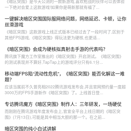
《暗区突围》是今天公测的一款新游戏,喜欢枪战的伙伴可以去体验
一下绝对会爱上这款游戏!如果你是萌新那就有福了...
一键解决暗区突围国际服网络问题，网络延迟、卡顿，让你
丝滑游戏
《暗区突围》这款游戏上线正式版本已经过去了一段时间了,区别于
其他FPS游戏,《暗区突围》得玩法更为硬核,也更适...
《暗区突围》会成为硬核拟真射击手游的代表吗？
腾讯旗下魔方工作室推出的《暗区突围》开启测试。《暗区突围》
的测试表现并不算好,TapTap上的游戏评分只有6.1分...
移动端FPS陷“流动性危机”，《暗区突围》能否化解这一难
题？
应该当属前不久曾亮相2022腾讯游戏发布会,并且官网预约量一度超
3000万的FPS手游新作《暗区突围》了。上线首日登...
专访腾讯魔方《暗区突围》制作人：三年研发，一场硬仗
而刚刚在腾讯游戏年度发布会上,官宣全平台上线日期的《暗区突
围》(7月13日),可能是其中相当大胆的那一个。在之前...
暗区突围的纯小白试讲解