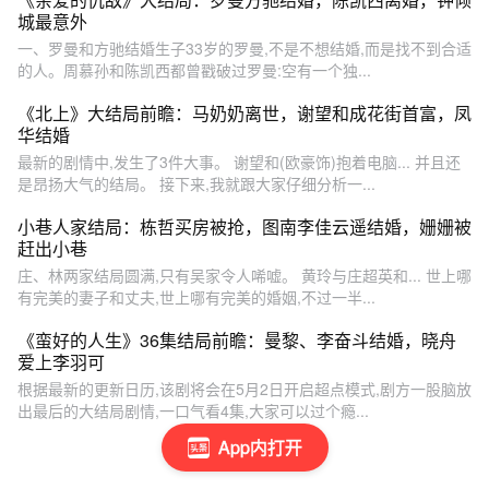
城最意外
一、罗曼和方驰结婚生子33岁的罗曼,不是不想结婚,而是找不到合适
的人。周慕孙和陈凯西都曾戳破过罗曼:空有一个独...
《北上》大结局前瞻：马奶奶离世，谢望和成花街首富，凤
华结婚
最新的剧情中,发生了3件大事。 谢望和(欧豪饰)抱着电脑... 并且还
是昂扬大气的结局。 接下来,我就跟大家仔细分析一...
小巷人家结局：栋哲买房被抢，图南李佳云遥结婚，姗姗被
赶出小巷
庄、林两家结局圆满,只有吴家令人唏嘘。 黄玲与庄超英和... 世上哪
有完美的妻子和丈夫,世上哪有完美的婚姻,不过一半...
《蛮好的人生》36集结局前瞻：曼黎、李奋斗结婚，晓舟
爱上李羽可
根据最新的更新日历,该剧将会在5月2日开启超点模式,剧方一股脑放
出最后的大结局剧情,一口气看4集,大家可以过个瘾...
App内打开