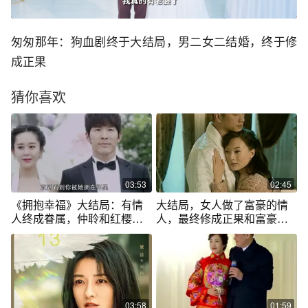
匆匆那年：狗血剧终于大结局，男二女二结婚，终于修
成正果
猜你喜欢
03:53
02:45
《拥抱幸福》大结局：有情
大结局，女人做了富豪的情
人终成眷属，仲聆和红樱结
人，最终修成正果和富豪结
婚
婚了
03:58
01:59