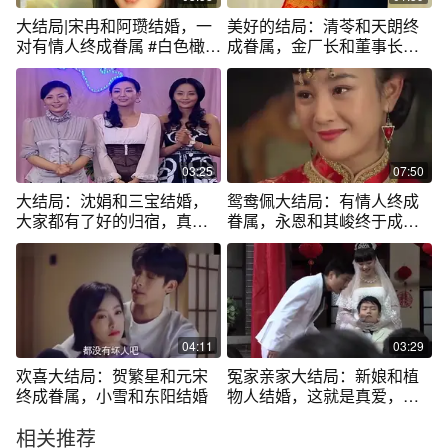
大结局|宋冉和阿瓒结婚，一
美好的结局：清苓和天朗终
对有情人终成眷属 #白色橄榄
成眷属，金厂长和董事长结
树大结局
婚！
03:25
07:50
大结局：沈娟和三宝结婚，
鸳鸯佩大结局：有情人终成
大家都有了好的归宿，真的
眷属，永恩和其峻终于成
好幸福
亲，美满了
04:11
03:29
欢喜大结局：贺繁星和元宋
冤家亲家大结局：新娘和植
终成眷属，小雪和东阳结婚
物人结婚，这就是真爱，感
动了全场嘉宾
相关推荐