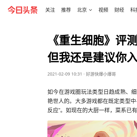
关注
推荐
北京
视频
财经
科
《重生细胞》评
但我还是建议你
2021-02-09 10:31
·
好游快爆小爆哥
如今在游戏圈玩法类型日趋成熟、细
艳世人的。大多游戏都在既定类型中
反应”。如现在的大厨一样，菜系已