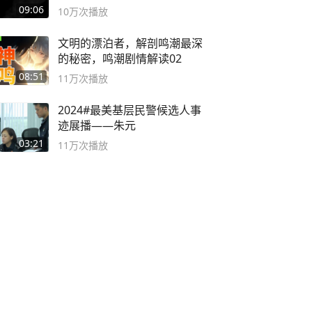
09:06
10万
次播放
文明的漂泊者，解剖鸣潮最深
的秘密，鸣潮剧情解读02
08:51
11万
次播放
2024#最美基层民警候选人事
迹展播——朱元
03:21
11万
次播放