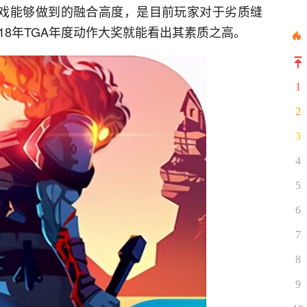
游戏能够做到的融合高度，是目前玩家对于劣质缝
18年TGA年度动作大奖就能看出其素质之高。
1
2
3
4
5
6
7
8
9