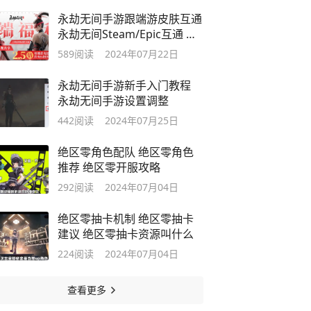
永劫无间手游跟端游皮肤互通
永劫无间Steam/Epic互通 绑
定教程
589
阅读
2024年07月22日
永劫无间手游新手入门教程
永劫无间手游设置调整
442
阅读
2024年07月25日
绝区零角色配队 绝区零角色
推荐 绝区零开服攻略
292
阅读
2024年07月04日
绝区零抽卡机制 绝区零抽卡
建议 绝区零抽卡资源叫什么
224
阅读
2024年07月04日
查看更多