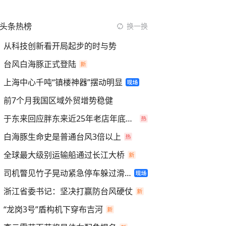
头条热榜
换一换
从科技创新看开局起步的时与势
台风白海豚正式登陆
上海中心千吨“镇楼神器”摆动明显
前7个月我国区域外贸增势稳健
于东来回应胖东来近25年老店年底关闭
白海豚生命史是普通台风3倍以上
全球最大级别运输船通过长江大桥
司机瞥见竹子晃动紧急停车躲过滑坡
浙江省委书记：坚决打赢防台风硬仗
“龙岗3号”盾构机下穿布吉河