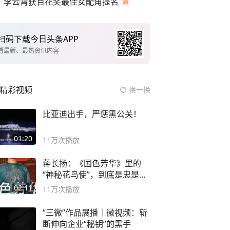
李云霄获百花奖最佳女配角提名
扫码下载今日头条APP
看最新、最热资讯内容
精彩视频
换一换
比亚迪出手，严惩黑公关！
01:20
11万
次播放
蒋长扬：《国色芳华》里的
“神秘花鸟使”，到底是忠是
奸？
02:11
11万
次播放
“三微”作品展播｜微视频：斩
断伸向企业“秘钥”的黑手