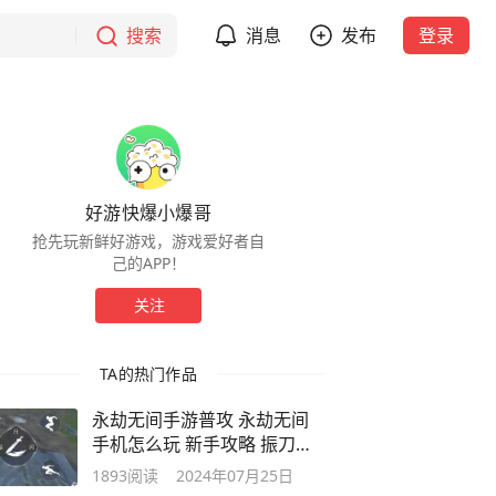
搜索
消息
发布
登录
好游快爆小爆哥
抢先玩新鲜好游戏，游戏爱好者自
己的APP！
关注
TA的热门作品
永劫无间手游普攻 永劫无间
手机怎么玩 新手攻略 振刀操
作怎么打
1893
阅读
2024年07月25日