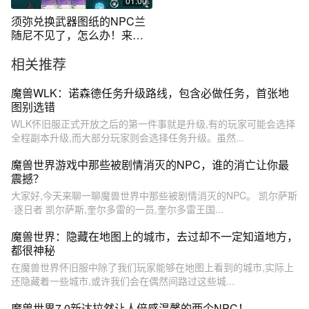
01:00
须弥兑换武器图纸的NPC兰
随尼不见了，怎么办！来看
攻略吧
相关推荐
魔兽WLK：诺森德任务升级路线，包含必做任务，首张地
图别选错
WLK怀旧服正式开放之后的第一件事就是升级,有的玩家可能会选择
全程副本升级,而大部分玩家则会选择任务升级。虽然...
魔兽世界游戏中那些被剧情消灭的NPC，谁的消亡让你最
震撼？
大家好,今天来聊一聊魔兽世界中那些被剧情消灭的NPC。 凯尔萨斯
·逐日者 凯尔萨斯,奎尔多雷的一员,奎尔多雷王国...
魔兽世界：隐藏在地图上的城市，去过却不一定知道地方，
都很神秘
在魔兽世界怀旧服中除了我们玩家能够在地图上看到的城市,实际上
还隐藏着一些城市,或许我们会在偶然间路过这些城...
魔兽世界7.0新达拉然让人倍感温馨的两个NPC！