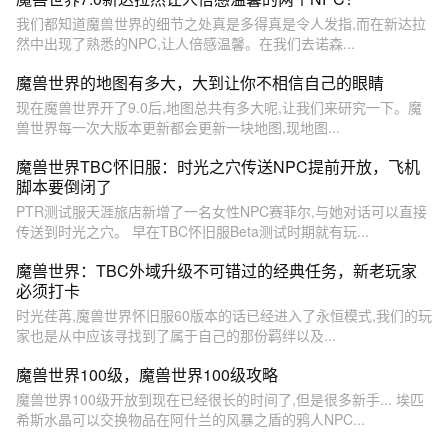
我们都知道魔兽世界的细节之处真是多得真是令人发指,而在新达拉
然中出现了熟悉的NPC,让人倍感温馨。在我们去诺森...
魔兽世界的地图有多大，大到让你不相信自己的眼睛
现在魔兽世界开了9.0后,地图总共有多大呢,让我们来研究一下。魔
兽世界每一次大版本更新都会更新一块地图,现地图...
魔兽世界TBC怀旧服：时光之穴传送NPC提前开放，飞机
脚本要倒闭了
PTR测试服天涯旅店新增了一名女性NPC赛菲尔,与她对话可以直接
传送到时光之穴。 早在TBC怀旧服Beta测试时期就有玩...
魔兽世界：TBC外域升级不可错过的经典任务，新老玩家
必须打卡
时光荏苒,魔兽世界怀旧服60版本的话已经进入了永恒模式,我们的玩
家也是从中应该寻找到了属于自己的那份羁绊以及...
魔兽世界100级，魔兽世界100级攻略
魔兽世界100级开放到现在已经很长的时间了,但是很多新手... 埃匹
希斯水晶可以交换物品在阿什兰的风暴之盾的鸦人NPC...