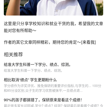
这里是只分享学校知识和就业干货的我，希望我的文章
能对您有所帮助～
作者的其它文章同样精彩，期待您的肯定～[来看我]
相关推荐
给准大学生科普一下学分、绩点、综测。
给准大学生科普一下学分、绩点、综测。
相比取消“绩点” 学生更期盼什么
学分绩作为评奖评优、推免保研的重要评价指标,与学生的... 100分
和85分没区别,尖子生的学习优势被抹平;一旦绩点退...
90%的孩子都搞错了，保研原来是看这个成绩！
最近很多家长问阿咸,学分? 绩点? 综测? 保研最后是看哪个成绩? 今