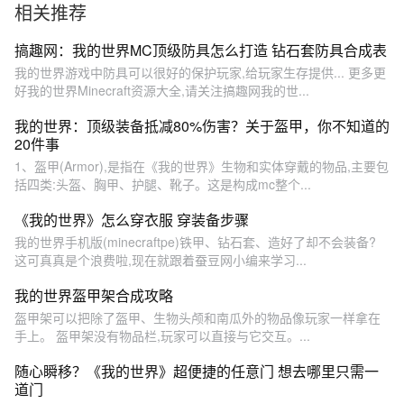
相关推荐
搞趣网：我的世界MC顶级防具怎么打造 钻石套防具合成表
我的世界游戏中防具可以很好的保护玩家,给玩家生存提供... 更多更
好我的世界Minecraft资源大全,请关注搞趣网我的世...
我的世界：顶级装备抵减80%伤害？关于盔甲，你不知道的
20件事
1、盔甲(Armor),是指在《我的世界》生物和实体穿戴的物品,主要包
括四类:头盔、胸甲、护腿、靴子。这是构成mc整个...
《我的世界》怎么穿衣服 穿装备步骤
我的世界手机版(minecraftpe)铁甲、钻石套、造好了却不会装备?
这可真真是个浪费啦,现在就跟着蚕豆网小编来学习...
我的世界盔甲架合成攻略
盔甲架可以把除了盔甲、生物头颅和南瓜外的物品像玩家一样拿在
手上。 盔甲架没有物品栏,玩家可以直接与它交互。...
随心瞬移？《我的世界》超便捷的任意门 想去哪里只需一
道门