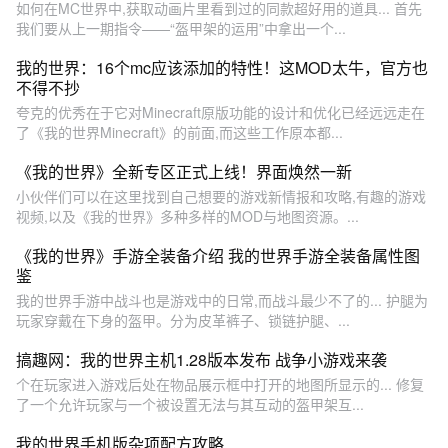
如何在MC世界中,获取动画片里看到过的同款超好用的道具... 首先
我们要从上一期指令——“盔甲架的运用”中拿出一个...
我的世界：16个mc应该添加的特性！这MOD太牛，官方也
不得不抄
夸克的优秀在于它对Minecraft原版功能的设计和优化已经远远走在
了《我的世界Minecraft》的前面,而这些工作原本都...
《我的世界》全新专区正式上线！界面焕然一新
小伙伴们可以在这里找到自己想要的游戏新情报和攻略,有趣的游戏
视频,以及《我的世界》多种多样的MOD与地图资源。...
《我的世界》手游全装备介绍 我的世界手游全装备属性图
鉴
我的世界手游中战斗也是游戏中的日常,而战斗最少不了的... 护腿为
玩家穿戴在下身的盔甲。分为皮革裤子、锁链护腿、...
搞趣网：我的世界主机1.28版本发布 战争小游戏来袭
个在玩家进入游戏后处在物品展示框中打开的地图所显示的... 修复
了一个允许玩家与一个被设置无法与其互动的盔甲架互...
我的世界手机版杂项配方攻略