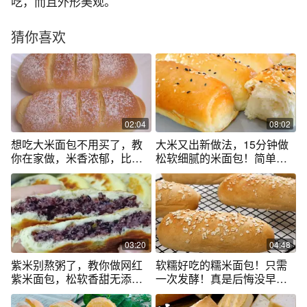
吃，而且外形美观。
猜你喜欢
02:04
08:02
想吃大米面包不用买了，教
大米又出新做法，15分钟做
你在家做，米香浓郁，比外
松软细腻的米面包！简单快
面买的还好吃
速！
03:20
04:48
紫米别熬粥了，教你做网红
软糯好吃的糯米面包！只需
紫米面包，松软香甜无添加
一次发酵！真是后悔没早点
，比买的香
做