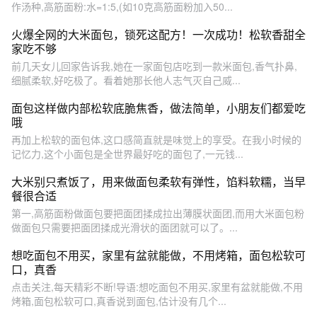
作汤种,高筋面粉:水=1:5,(如10克高筋面粉加入50...
火爆全网的大米面包，锁死这配方！一次成功！松软香甜全
家吃不够
前几天女儿回家告诉我,她在一家面包店吃到一款米面包,香气扑鼻,
细腻柔软,好吃极了。看着她那长他人志气灭自己威...
面包这样做内部松软底脆焦香，做法简单，小朋友们都爱吃
哦
再加上松软的面包体,这口感简直就是味觉上的享受。在我小时候的
记忆力,这个小面包是全世界最好吃的面包了,一元钱...
大米别只煮饭了，用来做面包柔软有弹性，馅料软糯，当早
餐很合适
第一,高筋面粉做面包要把面团揉成拉出薄膜状面团,而用大米面包粉
做面包只需要把面团揉成光滑状的面团就可以了。...
想吃面包不用买，家里有盆就能做，不用烤箱，面包松软可
口，真香
点击关注,每天精彩不断!导语:想吃面包不用买,家里有盆就能做,不用
烤箱,面包松软可口,真香说到面包,估计没有几个...