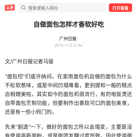
打开看看
自做面包怎样才香软好吃
广州日报
2015-11-2 21:54
文/广州日报记者马骏
“面包控”们或许纳闷，在家用面包机自做的面包为什么
不松软惹味，或是中间凹塌难看，更别提和一般的糕点
店相媲美啦。其实如今的面包机很流行，有的电饭煲还
自带面包烹制功能，但要制作出香软可口的面包美食，
还是有一些小窍门的。
先来“剧透”一下，做好的面包之所以会塌变，主要是没
有使用高筋面粉，或是面团发酵过度所致。因此使用面