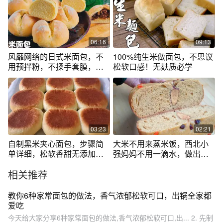
06:16
09:13
风靡网络的日式米面包，不
100%纯生米做面包，不思议
用预拌粉，不揉手套膜，淡
松软口感！无麸质必学
淡米香很好吃
03:23
02:21
自制黑米夹心面包，步骤简
大米不用来蒸米饭，西北小
单详细，松软香甜无添加，
强妈妈不用一滴水，做出蓬
太好吃了
松香软的面包
相关推荐
教你6种家常面包的做法，香气浓郁松软可口，出锅全家都
爱吃
今天给大家分享6种家常面包的做法,香气浓郁松软可口,出... 2. 先制