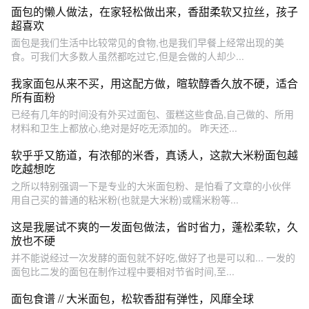
面包的懒人做法，在家轻松做出来，香甜柔软又拉丝，孩子
超喜欢
面包是我们生活中比较常见的食物,也是我们早餐上经常出现的美
食。可我们大多数人虽然都吃过它,但是会做的人却少...
我家面包从来不买，用这配方做，暄软醇香久放不硬，适合
所有面粉
已经有几年的时间没有外买过面包、蛋糕这些食品,自己做的、所用
材料和卫生上都放心,绝对是好吃无添加的。 昨天还...
软乎乎又筋道，有浓郁的米香，真诱人，这款大米粉面包越
吃越想吃
之所以特别强调一下是专业的大米面包粉、是怕看了文章的小伙伴
用自己买的普通的粘米粉(也就是大米粉)或糯米粉等...
这是我屡试不爽的一发面包做法，省时省力，蓬松柔软，久
放也不硬
并不能说经过一次发酵的面包就不好吃,做好了也是可以和... 一发的
面包比二发的面包在制作过程中要相对节省时间,至...
面包食谱 // 大米面包，松软香甜有弹性，风靡全球