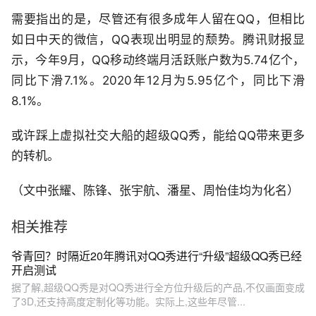
需要指出的是，尽管还有很多成年人留在QQ，但相比
如日中天的微信，QQ表现出明显的颓势。腾讯财报显
示，今年9月，QQ移动终端月活跃账户数为5.74亿个，
同比下滑7.1%。2020年12月为5.95亿个，同比下滑
8.1%。
或许踩上虚拟社交大船的超级QQ秀，能给QQ带来更多
的转机。
（文中张耀、陈锋、张宇航、潘星、周怡佳均为化名）
相关推荐
爷青回？时隔近20年腾讯对QQ秀进行“升级”超级QQ秀已经
开启测试
据了解,超级QQ秀是对QQ秀进行全方位升级后的产品,不仅画面变成
了3D,还支持高度定制化等功能。实际上,这些年尽管...