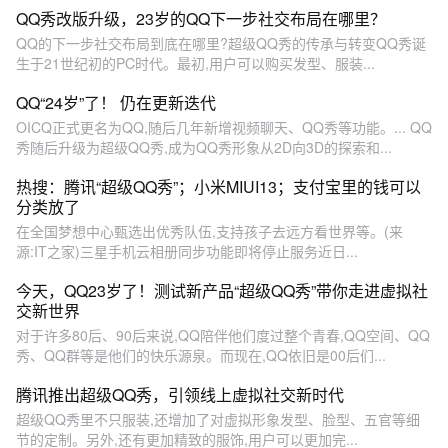
QQ秀改版升级，23岁的QQ下一步社交布局在哪里？
QQ的下一步社交布局到底在哪里?超级QQ秀的传承与转变QQ秀诞
生于21世纪初的PC时代。最初,用户可以购买发型、服装...
QQ“24岁”了！ 仍在更新迭代
OICQ正式更名为QQ,随后几年新增视频聊天、QQ秀等功能。... QQ
秀随后升级为超级QQ秀,成为QQ秀形象从2D向3D的探索和...
热搜：腾讯“超级QQ秀”；小米MIUI13；支付宝里的钱可以
分类放了
在全国梦想中心甄选出优秀队伍,支持孩子去远方看世界等。(来
源:IT之家)三星手机云相册同步功能即将停止服务近日...
今天，QQ23岁了！测试新产品“超级QQ秀”带你走进虚拟社
交新世界
对于许多80后、90后来说,QQ陪伴他们度过整个青春,QQ空间、QQ
秀、QQ群等是他们的快乐源泉。而现在,QQ依旧是00后们...
腾讯推出超级QQ秀，引领线上虚拟社交新时代
超级QQ秀里不只服装,还增加了对虚拟形象发型、脸型、五官等细
节的定制。另外,还有更加精致的服饰,用户可以更加完...