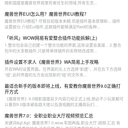
暗影国度是魔兽世界观里死者往生的领域,所有生灵...
魔兽世界EUI怎么用？魔兽世界EUI教程？
魔兽世界EUI教程? 尽管目前版本末期,但是插件基本原理和... 插件
设置部分,介绍Eui插件,这款插件能够满足Raid的各种...
「听风」WOW网易有爱整合插件功能拆解(上)
1.整合包会自己创建一个整合功能的界面,这些设置会直接... 2.整合
包中的大多数插件,只是将单体插件的名称修改成带...
插件设置不求人《魔兽世界》WA简易上手攻略
开启WA的设置界面。在界面的左上方选择“新建”、并在右下方选择
“组”,此时界面的左方会出现新的“组”的文件夹...
最适合新手的版本即将上线，有爱教你魔兽世界9.0正确打
开方式
《魔兽世界》9.0暗影国度前夕内容已经正式上线,想必不少玩家都可
以看到9.0版本被各路大佬以及游戏圈的主播高玩们...
魔兽世界7.0：全职业职业大厅视频预览汇总
关键词&gt;&gt; 魔兽世界7.0,wow,军团再临,职业大厅,视频,汇总 有