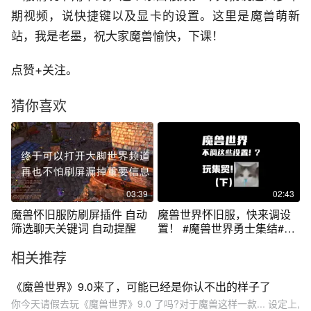
期视频，说快捷键以及显卡的设置。这里是魔兽萌新
站，我是老墨，祝大家魔兽愉快，下课！
点赞+关注。
猜你喜欢
03:39
02:43
魔兽怀旧服防刷屏插件 自动
魔兽世界怀旧服，快来调设
筛选聊天关键词 自动提醒
置！ #魔兽世界勇士集结#魔
兽 #魔兽世界怀旧服 #魔兽世
相关推荐
界 #奥杜尔
《魔兽世界》9.0来了，可能已经是你认不出的样子了
你今天请假去玩《魔兽世界》9.0 了吗?对于魔兽这样一款... 设定上,