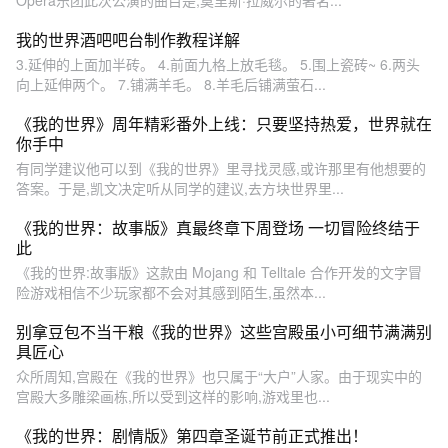
Opera乐团此次公演的曲目是,莫里斯·拉威尔的著名...
我的世界酒吧吧台制作教程详解
3.延伸的上面加半砖。 4.前面九格上放毛毯。 5.围上瓷砖~ 6.两头
向上延伸两个。 7.铺满羊毛。 8.羊毛后铺满萤石...
《我的世界》周年精彩番外上线：只要坚持热爱，世界就在
你手中
有同学建议他可以到《我的世界》里寻找灵感,或许那里有他想要的
答案。于是,凯文决定听从同学的建议,去方块世界里...
《我的世界：故事版》真最终章下周登场 一切冒险终结于
此
《我的世界:故事版》这款由 Mojang 和 Telltale 合作开发的文字冒
险游戏相信不少玩家都不会对其感到陌生,虽然本...
别拿豆包不当干粮《我的世界》这些宫殿虽小可细节满满别
具匠心
众所周知,宫殿在《我的世界》也只属于“大户”人家。由于现实中的
宫殿大多雕梁画栋,所以受到这样的影响,游戏里也...
《我的世界：剧情版》第四章圣诞节前正式推出！